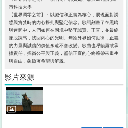
護
市科技大學
專
區
【世界凋零之前】：以誠信和正義為核心，展現面對誘
惑與貪婪時的內心掙扎與堅定信念。歌詞刻畫了在黑暗
公
與迷惘中，人們如何在困境中堅守誠實、正直，並最終
職
人
擺脫誘惑，找回內心的光明。無論外界如何動盪，正義
員
的力量與誠信的價值永遠不會改變。歌曲也呼籲勇敢承
利
擔責任，捍衛公平與正義，堅信正直的心終將帶來重生
益
衝
與自由，象徵著希望與解脫。
突
迴
影片來源
避
法
身
分
關
係
公
開
專