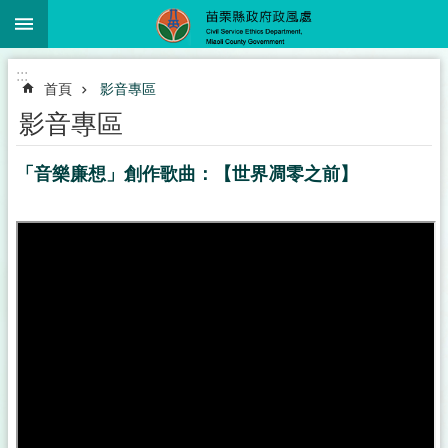
:::
跳到主要內容區塊
進
:::
階
首頁
影音專區
搜
尋
影音專區
「音樂廉想」創作歌曲：【世界凋零之前】
業
務
簡
介
政
風
服
務
下
載