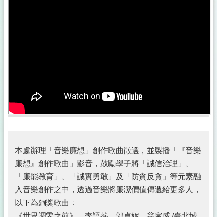
公
佈
欄
政
府
資
訊
公
開
採
購
稽
核
本處辦理「音樂廉想」創作歌曲徵選，並製播「『音樂
小
組
廉想』創作歌曲」影音，鼓勵學子將「誠信治理」、
「廉能教育」、「誠實勇敢」及「防貪反貪」等元素融
揭
入音樂創作之中，透過音樂將廉潔價值傳遞給更多人，
弊
者
以下為銅獎歌曲：
保
《世界凋零之前》 李語蕎、郭貞妮、翁宸威 /臺北城