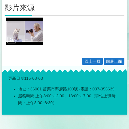
護
影片來源
專
區
公
職
人
員
利
益
衝
回上一頁
回最上面
突
:::
迴
更新日期
115-08-03
避
法
地址：36001 苗栗市縣府路100號 ‧電話：037-356639
身
服務時間 上午8:00~12:00、13:00~17:00（彈性上班時
分
間：上午8:00~8:30）
關
係
公
開
專