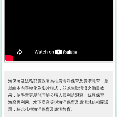
公
佈
欄
政
府
資
訊
公
開
採
購
稽
核
海保署及法務部廉政署為推廣海洋保育及廉潔教育，爰
小
組
就繪本內容轉化為影片模式，並以生動活潑之動畫效
果，使學童更易於理解公職人員利益迴避、鯨豚保育、
揭
海廢再利用、水下噪音等與海洋保育及廉潔誠信相關議
弊
者
題，藉此扎根海洋保育及廉潔教育。
保