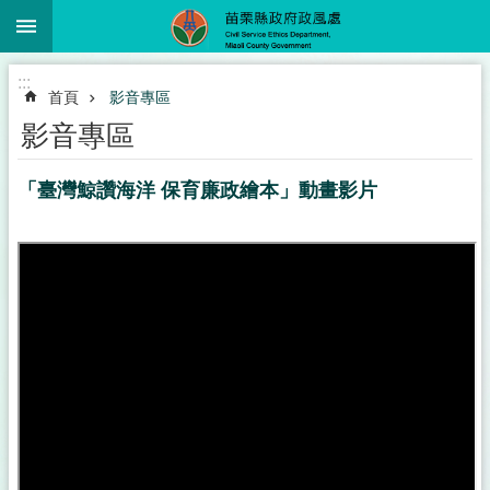
:::
跳到主要內容區塊
進
:::
階
首頁
影音專區
搜
尋
影音專區
「臺灣鯨讚海洋 保育廉政繪本」動畫影片
業
務
簡
介
政
風
服
務
下
載