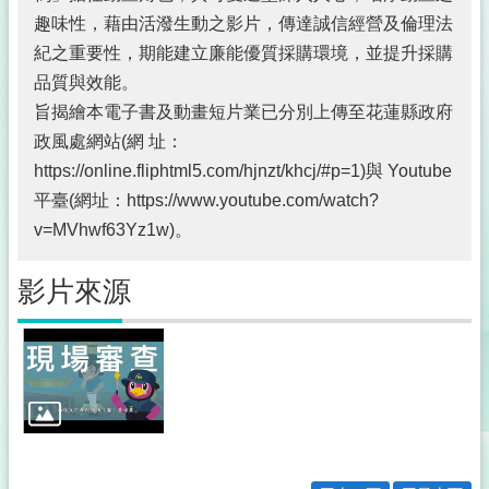
護
趣味性，藉由活潑生動之影片，傳達誠信經營及倫理法
專
紀之重要性，期能建立廉能優質採購環境，並提升採購
區
品質與效能。
公
旨揭繪本電子書及動畫短片業已分別上傳至花蓮縣政府
職
人
政風處網站(網 址：
員
https://online.fliphtml5.com/hjnzt/khcj/#p=1)與 Youtube
利
平臺(網址：https://www.youtube.com/watch?
益
v=MVhwf63Yz1w)。
衝
突
迴
影片來源
避
法
身
分
關
係
公
開
專