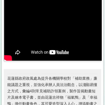
公
佈
欄
政
府
資
訊
公
開
採
購
稽
核
小
組
花蓮縣政府政風處為提升各機關學校對「補助業務」廉
能議題之重視，並強化承辦人員法治觀念，以淺顯易懂
揭
之方式，彙編4則常見補助詐領案例，製作旨揭動畫短
弊
者
片及繪本電子書，並由花蓮吉祥物「福氣鴨」及「幸福
保
鴨」擔任動畫角色，其可愛造型深入人心，增添動畫之