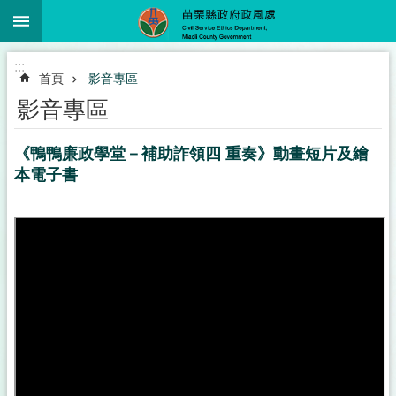
:::
跳到主要內容區塊
進
:::
階
首頁
影音專區
搜
尋
影音專區
《鴨鴨廉政學堂－補助詐領四 重奏》動畫短片及繪
本電子書
業
務
簡
介
政
風
服
務
下
載