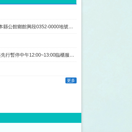
段0352-0000地號土地為同一主體案
0~13:00臨櫃服務，如造成不便，敬請見諒。
更多