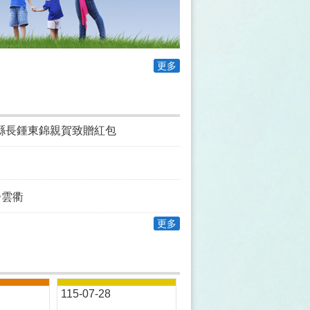
更多
縣長鍾東錦親賀致贈紅包
步雲衢
更多
115-07-28