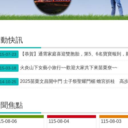
活動快訊
【恭賀】通霄家庭喜迎雙胞胎，第5、6名寶寶報到，
15-07-23
火炎山下女藝小旅行~~歡迎大家共下來苗栗尞~~
15-03-18
2025苗栗文昌開中門 士子祭聖耀門楣 蟾宮折桂 高
14-10-25
新聞焦點
15-08-06
115-08-04
115-08-03