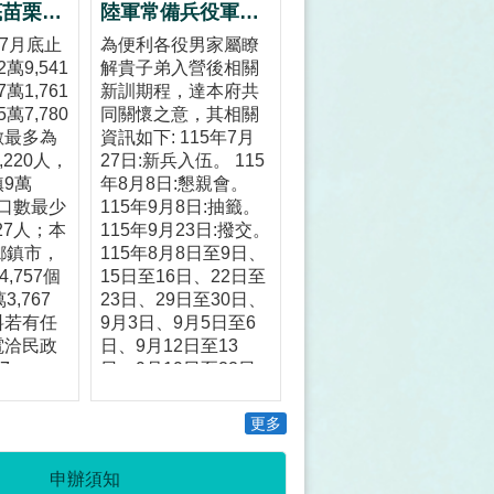
115年7月底苗栗縣人口數
陸軍常備兵役軍事訓練第0270梯次暨空軍118梯次新訓期程
年7月底止
為便利各役男家屬瞭
萬9,541
解貴子弟入營後相關
萬1,761
新訓期程，達本府共
萬7,780
同關懷之意，其相關
數最多為
資訊如下: 115年7月
,220人，
27日:新兵入伍。 115
9萬
年8月8日:懇親會。
人口數最少
115年9月8日:抽籤。
27人；本
115年9月23日:撥交。
鄉鎮市，
115年8月8日至9日、
,757個
15日至16日、22日至
,767
23日、29日至30日、
料若有任
9月3日、9月5日至6
電洽民政
日、9月12日至13
7-
日、9月19日至22日:
小姐。
休假。
更多
申辦須知