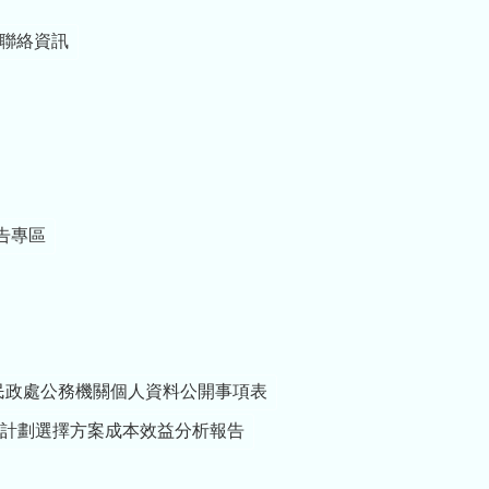
支援任務。 這段期
間，大家在高溫與繁
聯絡資訊
重課程下投入訓練，
不畏辛勞、全力以
赴，令人由衷敬佩。
縣府與鄉親們都看見
各位的付出與奉獻。
今天特別準備新臺幣
50萬元加菜金，不僅
表達苗栗縣民對各位
的感謝與支持，也向
告專區
各位保家衛國的精神
致上最高敬意。希望
大家在訓練之餘補充
體力、提升士氣，以
最佳狀態完成各項課
程與驗證。 另外，我
民政處公務機關個人資料公開事項表
也想跟各位弟兄分
享，「少子女化」不
計劃選擇方案成本效益分析報告
只是人口問題，更是
國家發展的重要課
題。各位平時肩負保