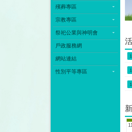
殯葬專區
宗教專區
祭祀公業與神明會
戶政服務網
1
網站連結
1
性別平等專區
1
1