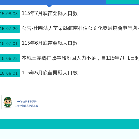
7-
烏戰爭及中東衝突均
813141#785724、
顯示全民防衛與後備
115年7月底苗栗縣人口數
15-08-03
85803
戰力的重要性；我國
持續推動後備戰力改
公告-社團法人苗栗縣館南村伯公文化發展協會申請與本縣公館鄉館興
15-07-20
革與全社會防衛韌性
建設，更凸顯各位接
受教召訓練的重大意
115年6月底苗栗縣人口數
15-07-01
義。各位暫別家庭與
工作響應國家號召，
本縣三義鄉戶政事務所因人力不足，自115年7月1日起先行暫停中午12:0
15-06-23
不僅展現對國防責任
的承擔，更彰顯守護
115年5月底苗栗縣人口數
15-06-01
家園的決心。後備軍
人是國軍整體戰力的
重要支柱，也是國家
面對災害應變與非常
事變時最可靠的力
量。 因為各位平日扎
實訓練與整備，才能
強化全民防衛動員能
量，並在必要時協助
地方執行災害防救及