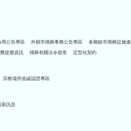
家衛國的責任，未來
成家立業後，也歡迎
大家一起「增產報
國」。為鼓勵青年安
心成家、生養下一
代，苗栗縣政府持續
啟用公告專區
外縣市殯葬事務公告專區
各鄉鎮市殯葬設施連
推動生育獎勵措施，
目前1胎補助2萬元，
費提撥資訊
殯葬有關法令規章
定型化契約
明年加碼第2胎以上每
胎補助5萬元，希望減
輕年輕家庭負擔，打
造願生、敢生、樂養
宗教場所低碳認證專區
的幸福環境。 最後，
期勉各位持續秉持
「在營為良兵、在鄉
為良民」的信念，精
進專業技能與應變能
最新訊息
力，共同守護國家安
全與家鄉安定。 祝大
家訓練圓滿順利，身
體健康，萬事如意。