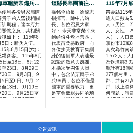
海軍艦艇常備兵役軍事訓練第087梯次新訓期程
鍾縣長率團前往頭份斗煥坪營區 慰勉教召後備軍人並致贈加菜金50萬元
為便利各役男家屬瞭
張銘全旅長、徐銘志
苗栗縣115
解貴子弟入營後相關
指揮官、陳中吉站
總人口數為52
新訓期程，達本府共
長、各位召員大家
人（男性：27
同關懷之意，其相關
好： 今天非常榮幸來
人、女性：25
資訊如下： 115年8
到頭份斗煥坪營區，
人），人口
月5日：新兵入伍。
代表苗栗縣政府，向
頭份市10萬8
115年8月15日(六)：
各位接受教育召集訓
其次為竹南鎮
懇親會客。 115年8月
練的後備軍人表達最
1,572人；
15日至18日、8月22
誠摯的敬意與感謝。
為獅潭鄉3,9
日至23日、8月29日
本梯次受召集人員
縣計有18個
至30日、9月3日、9
中，包含苗栗縣子弟
277個村里，4
月5日至6日、9月12
兵99員，各位不僅是
鄰，共有21萬3
日至13日、9月19日
國軍的重要戰力，更
戶。以上資
至20日、9月25日至
是苗栗鄉親共同的驕
何問題，請
28日、10月3日至4
傲。感謝後備旅及相
處(戶政科)03
日：休假。 重要幹部:
關幹部投入心力，協
322451賴
郵政信箱:高雄左營郵
助本縣後備弟兄完成
政90239號信箱。 聯
14天的教育召集訓
電話:07-5872317
練。 近年來，全球安
公告資訊
聯絡人:陳永士 雇員
全情勢快速變化，俄