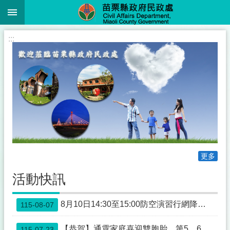
:::
跳到主要內容區塊
進
:::
階
搜
尋
業
務
簡
介
更多
便
民
活動快訊
服
務
8月10日14:30至15:00防空演習行網降速演練，請預為因應，詳洽NCC官網
115-08-07
公
佈
【恭賀】通霄家庭喜迎雙胞胎，第5、6名寶寶報到，縣長鍾東錦親賀致贈紅包
115-07-23