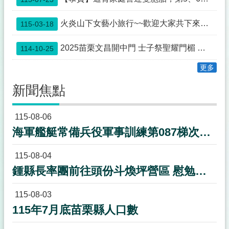
欄
法
火炎山下女藝小旅行~~歡迎大家共下來苗栗尞~~
115-03-18
令
規
2025苗栗文昌開中門 士子祭聖耀門楣 蟾宮折桂 高步雲衢
114-10-25
章
更多
政
府
新聞焦點
資
訊
115-08-06
公
開
海軍艦艇常備兵役軍事訓練第087梯次新訓期程
補
115-08-04
助
公
鍾縣長率團前往頭份斗煥坪營區 慰勉教召後備軍人並致贈加菜金50萬元
告
專
115-08-03
區
115年7月底苗栗縣人口數
議