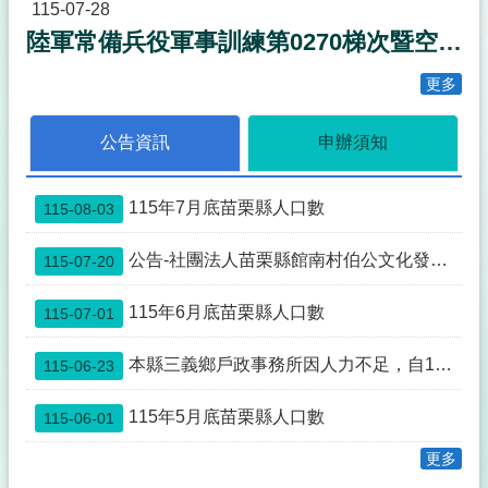
事
115-07-28
透
陸軍常備兵役軍事訓練第0270梯次暨空軍118梯次新訓期程
明
化
更多
專
區
公告資訊
申辦須知
殯
葬
專
115年7月底苗栗縣人口數
115-08-03
區
公告-社團法人苗栗縣館南村伯公文化發展協會申請與本縣公館鄉館興段0352-0000地號土地為同一主體案
115-07-20
宗
教
115年6月底苗栗縣人口數
115-07-01
專
區
本縣三義鄉戶政事務所因人力不足，自115年7月1日起先行暫停中午12:00~13:00臨櫃服務，如造成不便，敬請見諒。
115-06-23
祭
祀
115年5月底苗栗縣人口數
115-06-01
公
業
更多
與