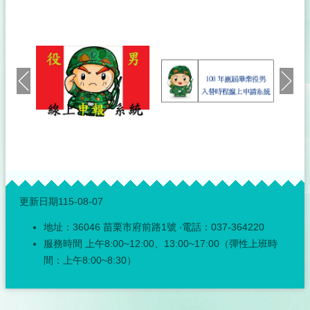
神
明
會
戶
政
服
務
網
網
站
連
:::
結
更新日期
115-08-07
性
地址：36046 苗栗市府前路1號 ‧電話：037-364220
別
平
服務時間 上午8:00~12:00、13:00~17:00（彈性上班時
等
間：上午8:00~8:30）
專
區