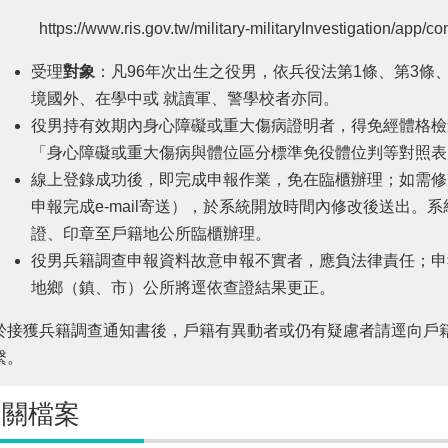
https://www.ris.gov.tw/military-militaryInvestigation/app/c
受理
對象
：凡96年次出生之役男，依兵役法第1條、第3條
境國外、在學中或 就讀軍、警學校者亦同。
役男持有效期內身心障礙或重大傷病證明者，得免經體格檢
「身心障礙或重大傷病與體位區分標準免役體位判等對照表
線上登錄成功後，即完成申報作業，免在臨櫃辦理；如需修
申報完成e-mail寄送），於系統開放時間內修改後送出。
證、印章至戶籍地公所臨櫃辦理。
役男兵籍調查申報資料故意申報不實者，應負法律責任；申
地鄉（鎮、市）公所將逕依查證結果更正。
於接獲兵籍調查通知書後，戶籍有異動者或仍有疑慮者請逕向戶
繫。
相關檔案