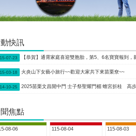
活動快訊
【恭賀】通霄家庭喜迎雙胞胎，第5、6名寶寶報到，
15-07-23
火炎山下女藝小旅行~~歡迎大家共下來苗栗尞~~
15-03-18
2025苗栗文昌開中門 士子祭聖耀門楣 蟾宮折桂 高
14-10-25
新聞焦點
15-08-06
115-08-04
115-08-03