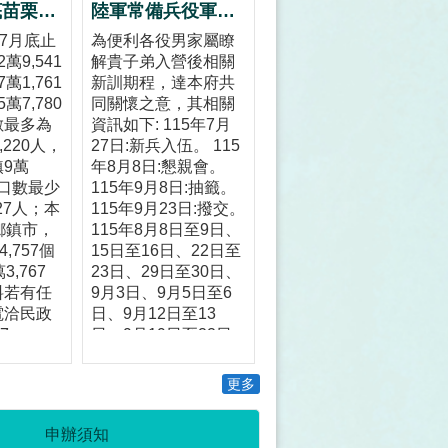
115年7月底苗栗縣人口數
陸軍常備兵役軍事訓練第0270梯次暨空軍118梯次新訓期程
年7月底止
為便利各役男家屬瞭
萬9,541
解貴子弟入營後相關
萬1,761
新訓期程，達本府共
萬7,780
同關懷之意，其相關
數最多為
資訊如下: 115年7月
,220人，
27日:新兵入伍。 115
9萬
年8月8日:懇親會。
人口數最少
115年9月8日:抽籤。
27人；本
115年9月23日:撥交。
鄉鎮市，
115年8月8日至9日、
,757個
15日至16日、22日至
,767
23日、29日至30日、
料若有任
9月3日、9月5日至6
電洽民政
日、9月12日至13
7-
日、9月19日至22日:
小姐。
休假。
更多
申辦須知