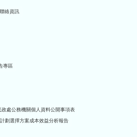
支援任務。 這段期
間，大家在高溫與繁
聯絡資訊
重課程下投入訓練，
不畏辛勞、全力以
赴，令人由衷敬佩。
縣府與鄉親們都看見
各位的付出與奉獻。
今天特別準備新臺幣
50萬元加菜金，不僅
表達苗栗縣民對各位
的感謝與支持，也向
告專區
各位保家衛國的精神
致上最高敬意。希望
大家在訓練之餘補充
體力、提升士氣，以
最佳狀態完成各項課
程與驗證。 另外，我
民政處公務機關個人資料公開事項表
也想跟各位弟兄分
享，「少子女化」不
計劃選擇方案成本效益分析報告
只是人口問題，更是
國家發展的重要課
題。各位平時肩負保