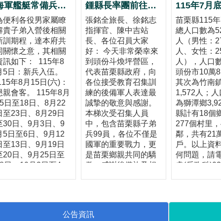
海軍艦艇常備兵役軍事訓練第087梯次新訓期程
鍾縣長率團前往頭份斗煥坪營區 慰勉教召後備軍人並致贈加菜金50萬元
為便利各役男家屬瞭
張銘全旅長、徐銘志
苗栗縣115
解貴子弟入營後相關
指揮官、陳中吉站
總人口數為52
新訓期程，達本府共
長、各位召員大家
人（男性：27
同關懷之意，其相關
好： 今天非常榮幸來
人、女性：25
資訊如下： 115年8
到頭份斗煥坪營區，
人），人口
月5日：新兵入伍。
代表苗栗縣政府，向
頭份市10萬8
115年8月15日(六)：
各位接受教育召集訓
其次為竹南鎮
懇親會客。 115年8月
練的後備軍人表達最
1,572人；
15日至18日、8月22
誠摯的敬意與感謝。
為獅潭鄉3,9
日至23日、8月29日
本梯次受召集人員
縣計有18個
至30日、9月3日、9
中，包含苗栗縣子弟
277個村里，4
月5日至6日、9月12
兵99員，各位不僅是
鄰，共有21萬3
日至13日、9月19日
國軍的重要戰力，更
戶。以上資
至20日、9月25日至
是苗栗鄉親共同的驕
何問題，請
28日、10月3日至4
傲。感謝後備旅及相
處(戶政科)03
日：休假。 重要幹部:
關幹部投入心力，協
322451賴
郵政信箱:高雄左營郵
助本縣後備弟兄完成
政90239號信箱。 聯
14天的教育召集訓
電話:07-5872317
練。 近年來，全球安
公告資訊
聯絡人:陳永士 雇員
全情勢快速變化，俄