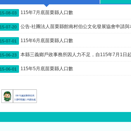
7-
烏戰爭及中東衝突均
813141#785724、
顯示全民防衛與後備
115年7月底苗栗縣人口數
15-08-03
85803
戰力的重要性；我國
持續推動後備戰力改
公告-社團法人苗栗縣館南村伯公文化發展協會申請與本縣公館鄉館興
15-07-20
革與全社會防衛韌性
建設，更凸顯各位接
受教召訓練的重大意
115年6月底苗栗縣人口數
15-07-01
義。各位暫別家庭與
工作響應國家號召，
本縣三義鄉戶政事務所因人力不足，自115年7月1日起先行暫停中午12:0
15-06-23
不僅展現對國防責任
的承擔，更彰顯守護
115年5月底苗栗縣人口數
15-06-01
家園的決心。後備軍
人是國軍整體戰力的
重要支柱，也是國家
面對災害應變與非常
事變時最可靠的力
量。 因為各位平日扎
實訓練與整備，才能
強化全民防衛動員能
量，並在必要時協助
地方執行災害防救及