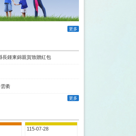
更多
縣長鍾東錦親賀致贈紅包
步雲衢
更多
115-07-28