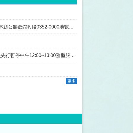
段0352-0000地號土地為同一主體案
0~13:00臨櫃服務，如造成不便，敬請見諒。
更多