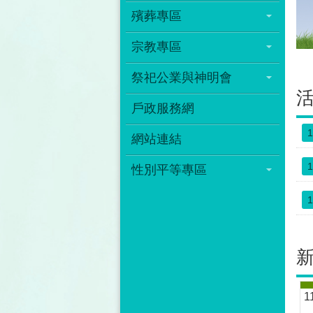
殯葬專區
宗教專區
祭祀公業與神明會
戶政服務網
1
網站連結
1
性別平等專區
1
1