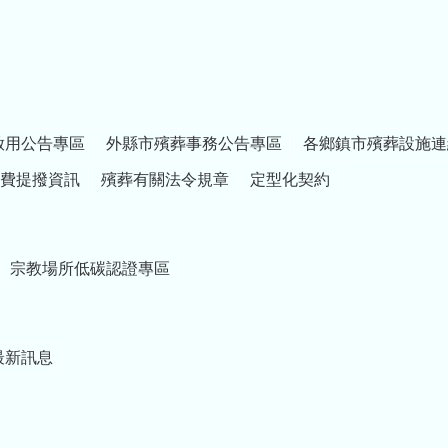
家衛國的責任，未來
成家立業後，也歡迎
大家一起「增產報
國」。為鼓勵青年安
心成家、生養下一
代，苗栗縣政府持續
啟用公告專區
外縣市殯葬事務公告專區
各鄉鎮市殯葬設施連
推動生育獎勵措施，
目前1胎補助2萬元，
費提撥資訊
殯葬有關法令規章
定型化契約
明年加碼第2胎以上每
胎補助5萬元，希望減
輕年輕家庭負擔，打
造願生、敢生、樂養
宗教場所低碳認證專區
的幸福環境。 最後，
期勉各位持續秉持
「在營為良兵、在鄉
為良民」的信念，精
進專業技能與應變能
最新訊息
力，共同守護國家安
全與家鄉安定。 祝大
家訓練圓滿順利，身
體健康，萬事如意。