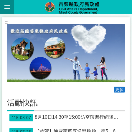
:::
跳到主要內容區塊
進
:::
階
搜
尋
業
務
簡
介
更多
便
民
活動快訊
服
務
8月10日14:30至15:00防空演習行網降速演練，請預為因應，詳洽NCC官網
115-08-07
公
佈
【恭賀】通霄家庭喜迎雙胞胎，第5、6名寶寶報到，縣長鍾東錦親賀致贈紅包
115-07-23