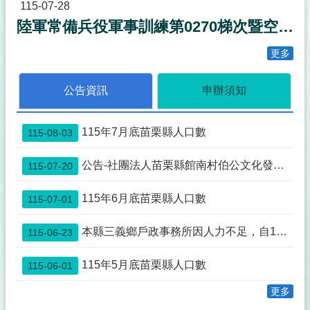
事
115-07-28
透
陸軍常備兵役軍事訓練第0270梯次暨空軍118梯次新訓期程
明
化
更多
專
區
公告資訊
申辦須知
殯
葬
專
115年7月底苗栗縣人口數
115-08-03
區
公告-社團法人苗栗縣館南村伯公文化發展協會申請與本縣公館鄉館興段0352-0000地號土地為同一主體案
115-07-20
宗
教
115年6月底苗栗縣人口數
115-07-01
專
區
本縣三義鄉戶政事務所因人力不足，自115年7月1日起先行暫停中午12:00~13:00臨櫃服務，如造成不便，敬請見諒。
115-06-23
祭
祀
115年5月底苗栗縣人口數
115-06-01
公
業
更多
與