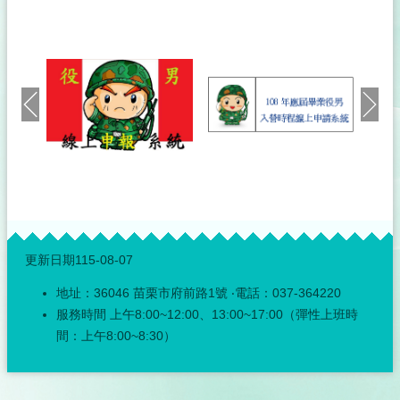
神
明
會
戶
政
服
務
網
網
站
連
:::
結
更新日期
115-08-07
性
地址：36046 苗栗市府前路1號 ‧電話：037-364220
別
平
服務時間 上午8:00~12:00、13:00~17:00（彈性上班時
等
間：上午8:00~8:30）
專
區