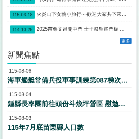
欄
法
火炎山下女藝小旅行~~歡迎大家共下來苗栗尞~~
115-03-18
令
規
2025苗栗文昌開中門 士子祭聖耀門楣 蟾宮折桂 高步雲衢
114-10-25
章
更多
政
府
新聞焦點
資
訊
115-08-06
公
開
海軍艦艇常備兵役軍事訓練第087梯次新訓期程
補
115-08-04
助
公
鍾縣長率團前往頭份斗煥坪營區 慰勉教召後備軍人並致贈加菜金50萬元
告
專
115-08-03
區
115年7月底苗栗縣人口數
議