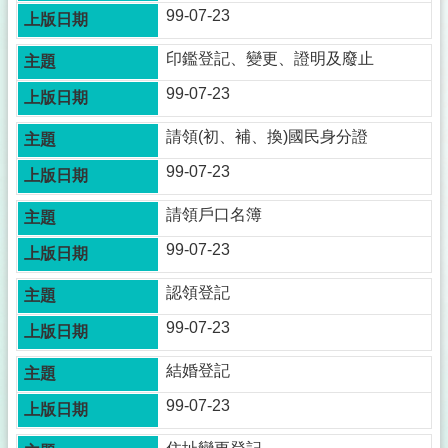
事
99-07-23
透
明
印鑑登記、變更、證明及廢止
化
專
99-07-23
區
請領(初、補、換)國民身分證
殯
葬
99-07-23
專
區
請領戶口名簿
宗
99-07-23
教
專
認領登記
區
99-07-23
祭
祀
結婚登記
公
99-07-23
業
與