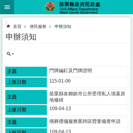
:::
跳到主要內容區塊
進
:::
階
首頁
便民服務
申辦須知
搜
尋
申辦須知
業
務
門牌編釘及門牌證明
簡
介
115-01-06
便
苗栗縣各鄉鎮市公所受理私人墳墓原
民
地修繕
服
109-04-13
務
殯葬禮儀服務業跨區營業備查申請
公
佈
109-04-13