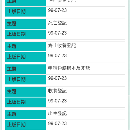
住址變更登記
神
明
99-07-23
會
死亡登記
戶
政
99-07-23
服
務
終止收養登記
網
99-07-23
網
站
申請戶籍謄本及閱覽
連
99-07-23
結
性
收養登記
別
99-07-23
平
等
出生登記
專
區
99-07-23