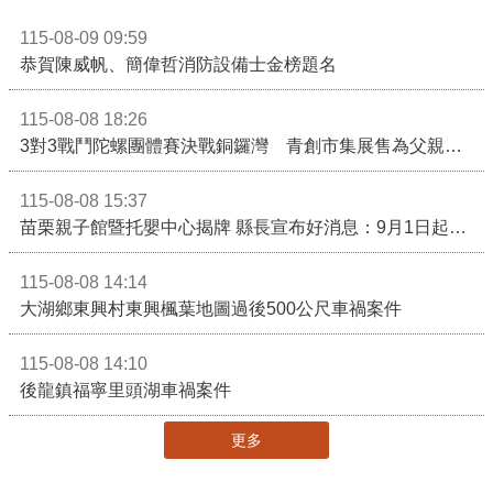
115-08-09 09:59
恭賀陳威帆、簡偉哲消防設備士金榜題名
115-08-08 18:26
3對3戰鬥陀螺團體賽決戰銅鑼灣 青創市集展售為父親節增添繽紛
115-08-08 15:37
苗栗親子館暨托嬰中心揭牌 縣長宣布好消息：9月1日起調降臨時托嬰費用
115-08-08 14:14
大湖鄉東興村東興楓葉地圖過後500公尺車禍案件
115-08-08 14:10
後龍鎮福寧里頭湖車禍案件
更多