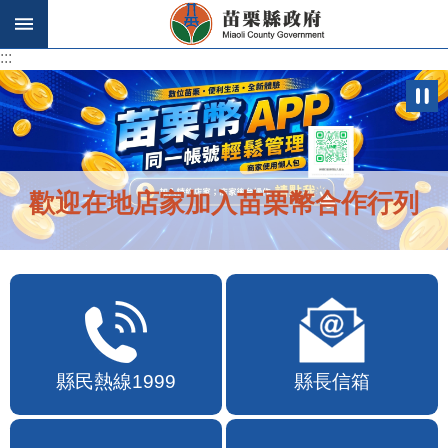
跳到主要內容區塊
:::
:::
歡迎在地店家加入苗栗幣合作行列
縣民熱線1999
縣長信箱