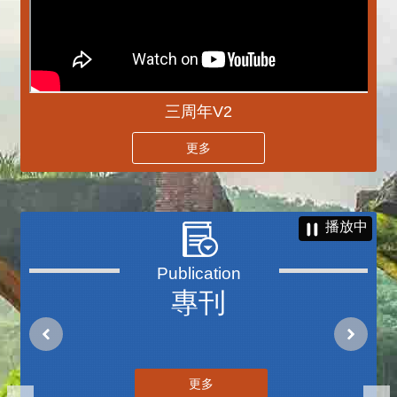
三周年V2
更多
播放中
專刊
更多