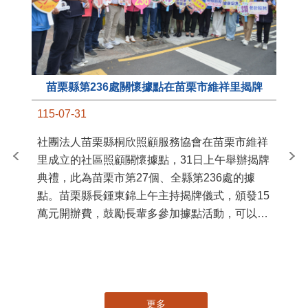
苗栗縣第236處關懷據點在苗栗市維祥里揭牌
11
115-07-31
國
社團法人苗栗縣桐欣照顧服務協會在苗栗市維祥
苗
里成立的社區照顧關懷據點，31日上午舉辦揭牌
署
典禮，此為苗栗市第27個、全縣第236處的據
作
點。苗栗縣長鍾東錦上午主持揭牌儀式，頒發15
縣
萬元開辦費，鼓勵長輩多參加據點活動，可以更
手
加健康、長壽。 坐落於苗栗市維祥里光華街89
號的社區照顧關懷據點，今 ...
更多