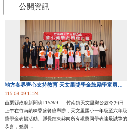
公開資訊
地方各界齊心支持教育 天文里獎學金鼓勵學童勇敢追夢
115-08-09 11:24
苗栗縣政府新聞稿115/8/9 竹南鎮天文里辦公處今(9)日
上午在竹南鎮味香盛餐廳舉辦，天文里國小一年級至六年級
獎學金表揚活動。縣長鍾東錦向所有獲獎同學表達最誠摯的
恭喜，並讚 ...