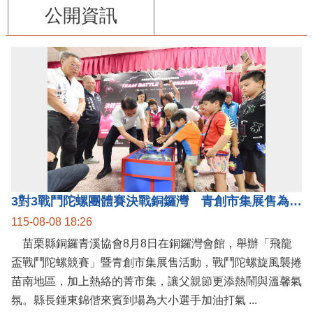
公開資訊
3對3戰鬥陀螺團體賽決戰銅鑼灣 青創市集展售為父親節增添繽紛
115-08-08 18:26
苗栗縣銅鑼青溪協會8月8日在銅鑼灣會館，舉辦「飛龍
盃戰鬥陀螺競賽」暨青創市集展售活動，戰鬥陀螺旋風襲捲
苗南地區，加上熱絡的菁市集，讓父親節更添熱鬧與溫馨氣
氛。縣長鍾東錦偕來賓到場為大小選手加油打氣 ...