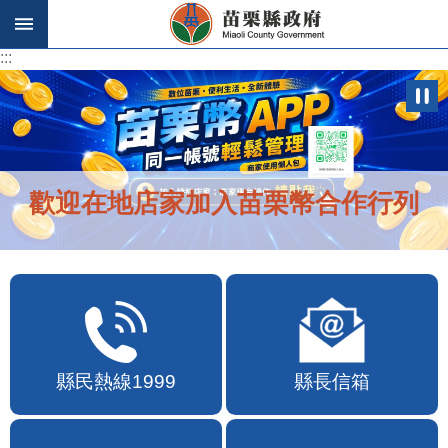
跳到主要內容區塊
:::
:::
歡迎在地店家加入苗栗幣合作行列
縣民熱線1999
縣長信箱