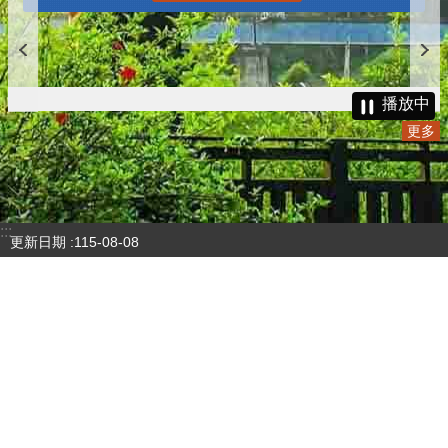
更多
播放中
更多