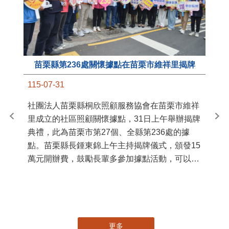
苗栗縣第236處關懷據點在苗栗市維祥里揭牌
11
115-07-31
國
社團法人苗栗縣桐欣照顧服務協會在苗栗市維祥
苗
里成立的社區照顧關懷據點，31日上午舉辦揭牌
署
典禮，此為苗栗市第27個、全縣第236處的據
作
點。苗栗縣長鍾東錦上午主持揭牌儀式，頒發15
縣
萬元開辦費，鼓勵長輩多參加據點活動，可以更
手
加健康、長壽。 坐落於苗栗市維祥里光華街89
號的社區照顧關懷據點，今 ...
更多