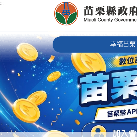
:::
跳到主要內容區塊
:::
幸福苗栗