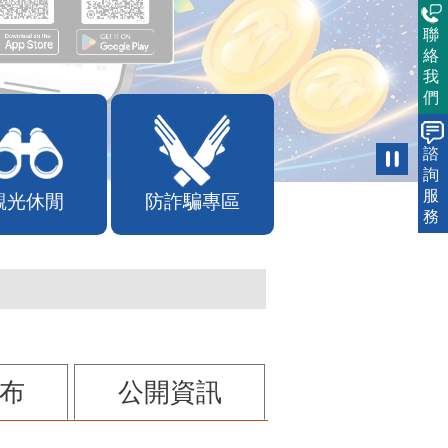
聯
絡
我
們
諮
詢
服
觀光休閒
防詐騙專區
務
布
公開資訊