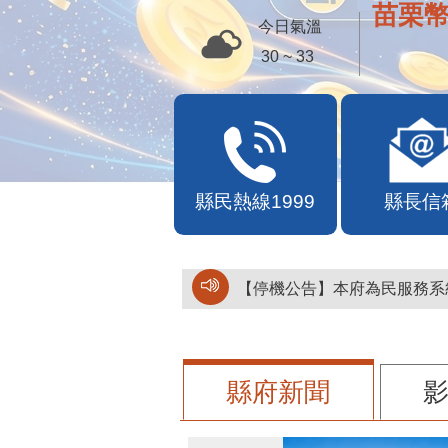
苗栗幣
今日氣溫
30 ~ 33
縣民熱線1999
縣長信
【停機公告】本府為民服務系統
縣府新聞