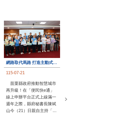
第235處關懷據點揭牌運作 縣長宣布共餐補助將加碼到1萬元
網路取代馬路 打造主動式數位便民服務 苗栗便民快e通 2.0智慧升級啟用
115-07-20
115-07-21
苗栗縣政府攜手牧田家庭
苗栗縣政府推動智慧城市
關懷協會，在頭屋鄉設立的
再升級！在「便民快e通」
社區照顧關懷據點20日揭牌
線上申辦平台正式上線滿一
運作，這是鄉內第6個、全
週年之際，縣府秘書長陳斌
縣第235處的據點；縣長鍾
山今（21）日親自主持「便
東錦在主持揭牌儀式推進據