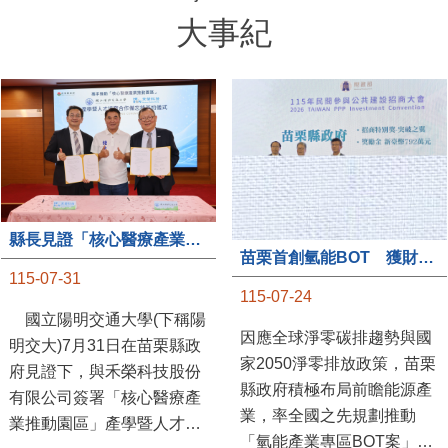
大事紀
縣長見證「核心醫療產業推動園區」產學合作簽約儀式
苗栗首創氫能BOT 獲財政部「突破之翼」肯定
115-07-31
115-07-24
國立陽明交通大學(下稱陽
因應全球淨零碳排趨勢與國
明交大)7月31日在苗栗縣政
家2050淨零排放政策，苗栗
府見證下，與禾榮科技股份
縣政府積極布局前瞻能源產
有限公司簽署「核心醫療產
業，率全國之先規劃推動
業推動園區」產學暨人才培
「氫能產業專區BOT案」，