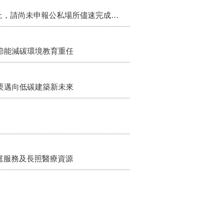
115年第2季固定源空污費申報已於7月底截止，請尚未申報公私場所儘速完成申繳，以免面臨滯納金及罰鍰!
節能減碳環境教育重任
栗邁向低碳建築新未來
家庭服務及長照醫療資源