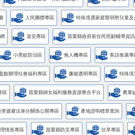
臺
人民團體專區
特殊境遇家庭暨弱勢兒童及
網
道安專區
苗栗縣政府新住民照顧輔導資訊
小黑蚊防治區
無人機專區
客語推廣專
盈餘辦理社會福利專區
廉能透明專區
特殊境
專區
苗栗縣婦女福利服務資源整合平台
農業
衝突迴避法身分關係公開專區
產地證明標章查詢
管理情形專區
苗栗縣防災專區
抗旱專區