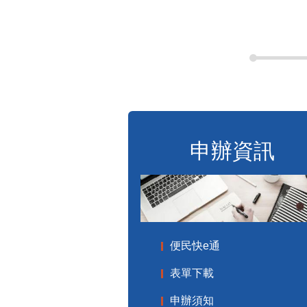
申辦資訊
便民快e通
表單下載
申辦須知