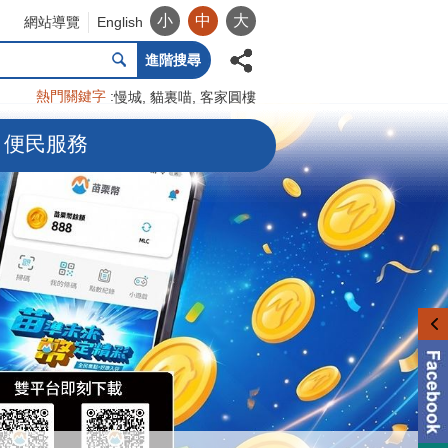
小
中
大
網站導覽
English
進階搜尋
熱門關鍵字
慢城
貓裏喵
客家圓樓
便民服務