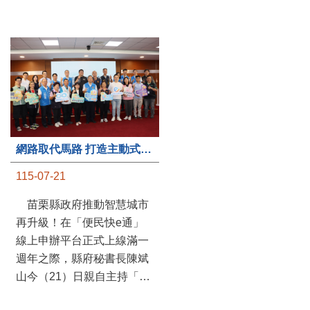
第235處關懷據點揭牌運作 縣長宣布共餐補助將加碼到1萬元
網路取代馬路 打造主動式數位便民服務 苗栗便民快e通 2.0智慧升級啟用
115-07-20
115-07-21
苗栗縣政府攜手牧田家庭
苗栗縣政府推動智慧城市
關懷協會，在頭屋鄉設立的
再升級！在「便民快e通」
社區照顧關懷據點20日揭牌
線上申辦平台正式上線滿一
運作，這是鄉內第6個、全
週年之際，縣府秘書長陳斌
縣第235處的據點；縣長鍾
山今（21）日親自主持「便
東錦在主持揭牌儀式推進據
民快e通 2.0 啟用記者會」，
點總數的同時，也宣布年底