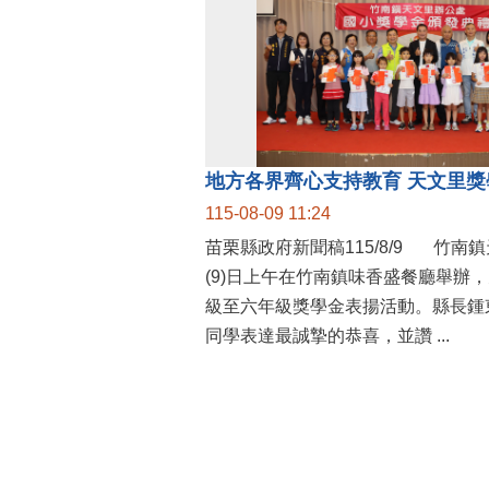
115-08-09 11:24
苗栗縣政府新聞稿115/8/9 竹南鎮天文里辦公處今
(9)日上午在竹南鎮味香盛餐廳舉辦
級至六年級獎學金表揚活動。縣長鍾
同學表達最誠摯的恭喜，並讚 ...