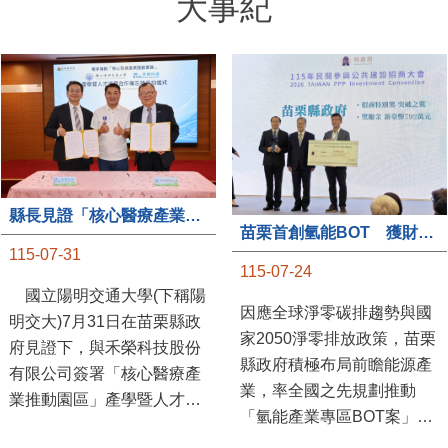
大事紀
縣長見證「核心醫療產業推動園區」產學合作簽約儀式
苗栗首創氫能BOT 獲財政部「突破之翼」肯定
115-07-31
115-07-24
國立陽明交通大學(下稱陽
因應全球淨零碳排趨勢與國
明交大)7月31日在苗栗縣政
家2050淨零排放政策，苗栗
府見證下，與禾榮科技股份
縣政府積極布局前瞻能源產
有限公司簽署「核心醫療產
業，率全國之先規劃推動
業推動園區」產學暨人才培
「氫能產業專區BOT案」，
育合作備忘錄，為苗栗產業
透過促進民間參與公共建設