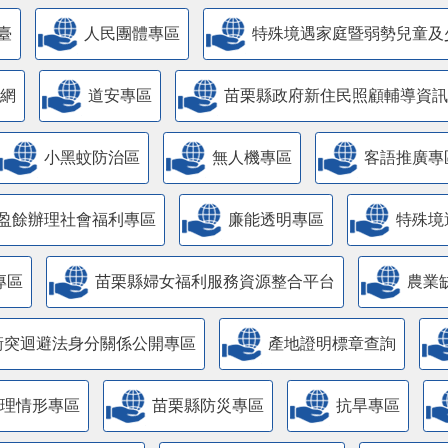
臺
人民團體專區
特殊境遇家庭暨弱勢兒童及
網
道安專區
苗栗縣政府新住民照顧輔導資訊
小黑蚊防治區
無人機專區
客語推廣專
盈餘辦理社會福利專區
廉能透明專區
特殊境
專區
苗栗縣婦女福利服務資源整合平台
農業
衝突迴避法身分關係公開專區
產地證明標章查詢
管理情形專區
苗栗縣防災專區
抗旱專區