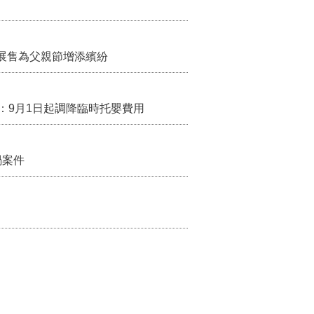
展售為父親節增添繽紛
：9月1日起調降臨時托嬰費用
禍案件