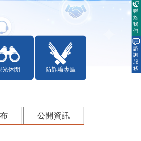
聯
絡
我
們
諮
詢
服
務
觀光休閒
防詐騙專區
布
公開資訊