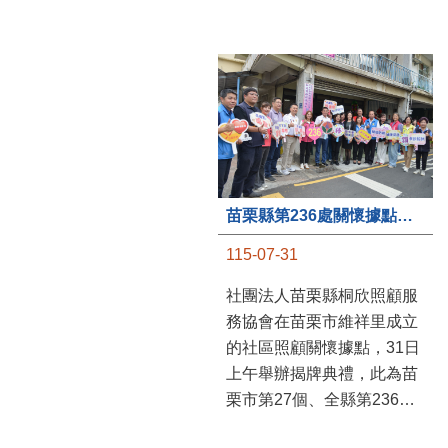
苗栗縣第236處關懷據點在苗栗市維祥里揭牌
115-07-31
社團法人苗栗縣桐欣照顧服
務協會在苗栗市維祥里成立
的社區照顧關懷據點，31日
上午舉辦揭牌典禮，此為苗
栗市第27個、全縣第236處
的據點。苗栗縣長鍾東錦上