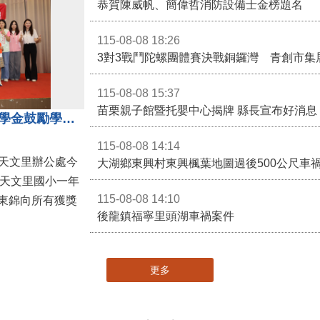
恭賀陳威帆、簡偉哲消防設備士金榜題名
115-08-08 18:26
3對3戰鬥陀螺團體賽決戰銅鑼灣 青創市集
115-08-08 15:37
苗栗親子館暨托嬰中心揭牌 縣長宣布好消息
地方各界齊心支持教育 天文里獎學金鼓勵學童勇敢追夢
115-08-08 14:14
大湖鄉東興村東興楓葉地圖過後500公尺車
，天文里國小一年
115-08-08 14:10
東錦向所有獲獎
後龍鎮福寧里頭湖車禍案件
更多