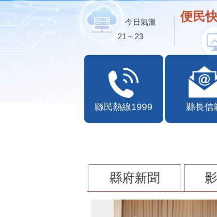
便民快
今日氣溫
21 ~ 23
縣民熱線1999
縣長信
縣府新聞