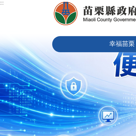
:::
跳到主要內容區塊
:::
幸福苗栗