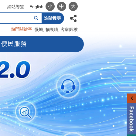
小
中
大
網站導覽
English
進階搜尋
熱門關鍵字
慢城
貓裏喵
客家圓樓
便民服務