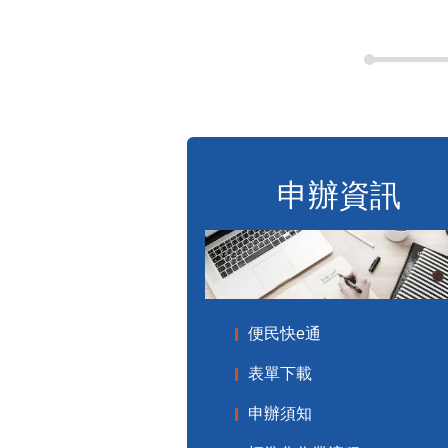
申辦資訊
便民快e通
表單下載
申辦須知