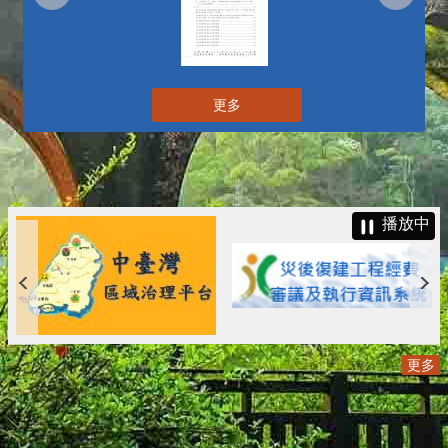
更多
播放中
更多