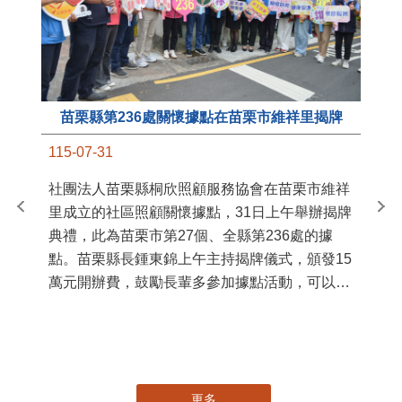
苗栗縣第236處關懷據點在苗栗市維祥里揭牌
11
115-07-31
國
社團法人苗栗縣桐欣照顧服務協會在苗栗市維祥
苗
里成立的社區照顧關懷據點，31日上午舉辦揭牌
署
典禮，此為苗栗市第27個、全縣第236處的據
作
點。苗栗縣長鍾東錦上午主持揭牌儀式，頒發15
縣
萬元開辦費，鼓勵長輩多參加據點活動，可以更
手
加健康、長壽。 坐落於苗栗市維祥里光華街89
號的社區照顧關懷據點，今 ...
更多