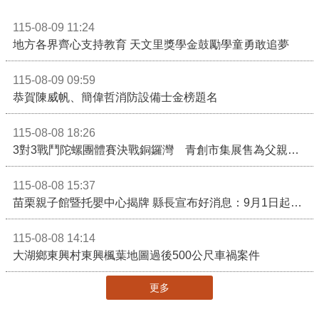
115-08-09 11:24
地方各界齊心支持教育 天文里獎學金鼓勵學童勇敢追夢
115-08-09 09:59
恭賀陳威帆、簡偉哲消防設備士金榜題名
115-08-08 18:26
3對3戰鬥陀螺團體賽決戰銅鑼灣 青創市集展售為父親節增添繽紛
115-08-08 15:37
苗栗親子館暨托嬰中心揭牌 縣長宣布好消息：9月1日起調降臨時托嬰費用
115-08-08 14:14
大湖鄉東興村東興楓葉地圖過後500公尺車禍案件
更多