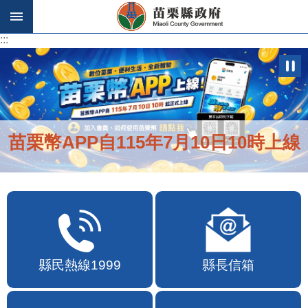
跳到主要內容區塊
:::
:::
苗栗幣APP自115年7月10日10時上線
縣民熱線1999
縣長信箱