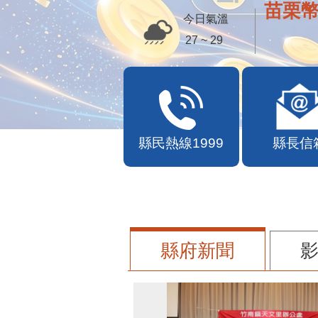
便民快
今日氣溫
27 ~ 29
縣民熱線1999
縣長信
縣府新聞