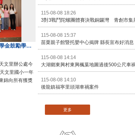
恭賀陳威帆、簡偉哲消防設備士金榜題名
115-08-08 18:26
3對3戰鬥陀螺團體賽決戰銅鑼灣 青創市集
115-08-08 15:37
苗栗親子館暨托嬰中心揭牌 縣長宣布好消息
地方各界齊心支持教育 天文里獎學金鼓勵學童勇敢追夢
115-08-08 14:14
大湖鄉東興村東興楓葉地圖過後500公尺車
，天文里國小一年
115-08-08 14:10
東錦向所有獲獎
後龍鎮福寧里頭湖車禍案件
更多