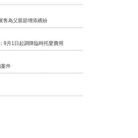
展售為父親節增添繽紛
：9月1日起調降臨時托嬰費用
禍案件