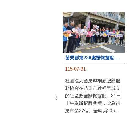
苗栗縣第236處關懷據點在苗栗市維祥里揭牌
115-07-31
社團法人苗栗縣桐欣照顧服
務協會在苗栗市維祥里成立
的社區照顧關懷據點，31日
上午舉辦揭牌典禮，此為苗
栗市第27個、全縣第236處
的據點。苗栗縣長鍾東錦上