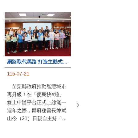
第235處關懷據點揭牌運作 縣長宣布共餐補助將加碼到1萬元
網路取代馬路 打造主動式數位便民服務 苗栗便民快e通 2.0智慧升級啟用
115-07-20
115-07-21
苗栗縣政府攜手牧田家庭
苗栗縣政府推動智慧城市
關懷協會，在頭屋鄉設立的
再升級！在「便民快e通」
社區照顧關懷據點20日揭牌
線上申辦平台正式上線滿一
運作，這是鄉內第6個、全
週年之際，縣府秘書長陳斌
縣第235處的據點；縣長鍾
山今（21）日親自主持「便
東錦在主持揭牌儀式推進據
民快e通 2.0 啟用記者會」，
點總數的同時，也宣布年底