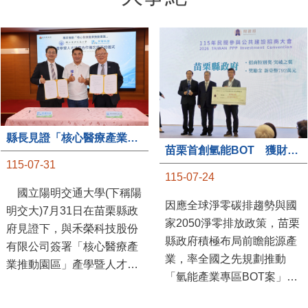
大事紀
縣長見證「核心醫療產業推動園區」產學合作簽約儀式
苗栗首創氫能BOT 獲財政部「突破之翼」肯定
115-07-31
115-07-24
國立陽明交通大學(下稱陽
因應全球淨零碳排趨勢與國
明交大)7月31日在苗栗縣政
家2050淨零排放政策，苗栗
府見證下，與禾榮科技股份
縣政府積極布局前瞻能源產
有限公司簽署「核心醫療產
業，率全國之先規劃推動
業推動園區」產學暨人才培
「氫能產業專區BOT案」，
育合作備忘錄，為苗栗產業
透過促進民間參與公共建設