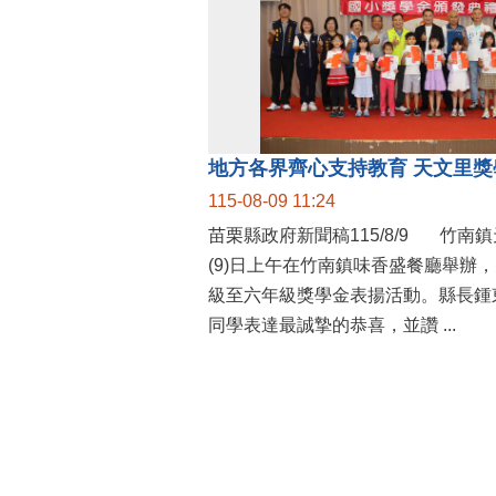
115-08-09 11:24
苗栗縣政府新聞稿115/8/9 竹南鎮天文里辦公處今
(9)日上午在竹南鎮味香盛餐廳舉辦
級至六年級獎學金表揚活動。縣長鍾
同學表達最誠摯的恭喜，並讚 ...