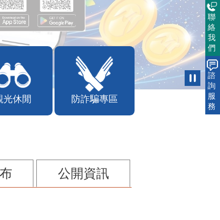
聯
絡
我
們
諮
詢
服
務
觀光休閒
防詐騙專區
布
公開資訊