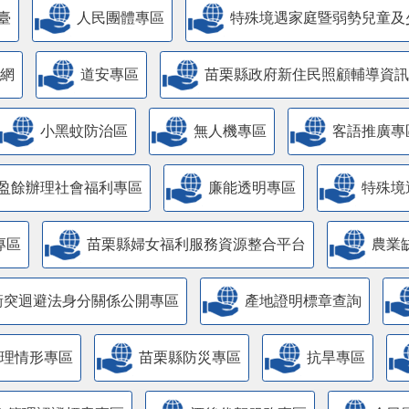
臺
人民團體專區
特殊境遇家庭暨弱勢兒童及
網
道安專區
苗栗縣政府新住民照顧輔導資訊
小黑蚊防治區
無人機專區
客語推廣專
盈餘辦理社會福利專區
廉能透明專區
特殊境
專區
苗栗縣婦女福利服務資源整合平台
農業
衝突迴避法身分關係公開專區
產地證明標章查詢
管理情形專區
苗栗縣防災專區
抗旱專區