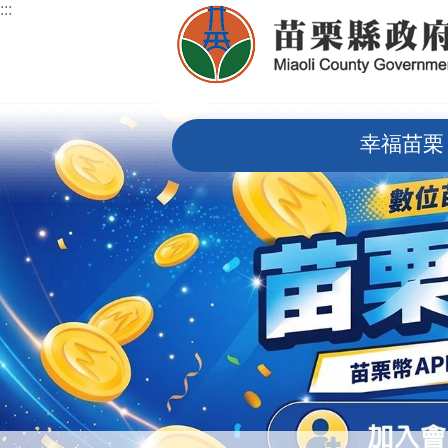
:::
跳到主要內容區塊
:::
幸福苗栗