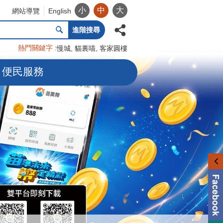
小
中
大
網站導覽
English
進階搜尋
熱門關鍵字
慢城
貓裏喵
客家圓樓
便民服務