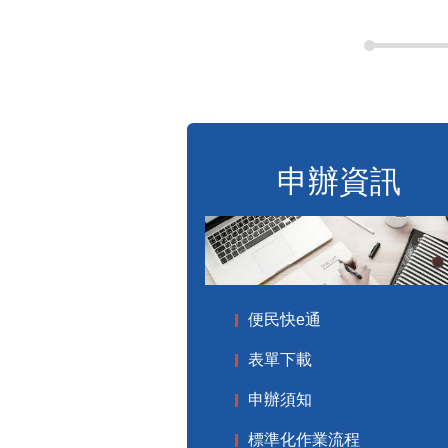
申辦資訊
便民快e通
表單下載
申辦須知