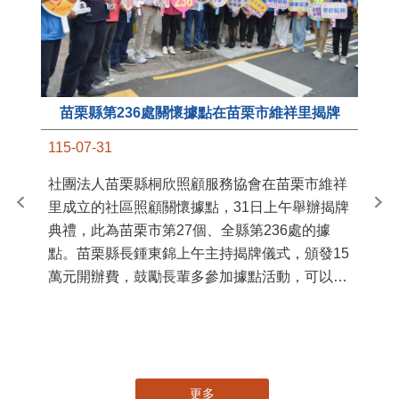
苗栗縣第236處關懷據點在苗栗市維祥里揭牌
11
115-07-31
國
社團法人苗栗縣桐欣照顧服務協會在苗栗市維祥
苗
里成立的社區照顧關懷據點，31日上午舉辦揭牌
署
典禮，此為苗栗市第27個、全縣第236處的據
作
點。苗栗縣長鍾東錦上午主持揭牌儀式，頒發15
縣
萬元開辦費，鼓勵長輩多參加據點活動，可以更
手
加健康、長壽。 坐落於苗栗市維祥里光華街89
號的社區照顧關懷據點，今 ...
更多