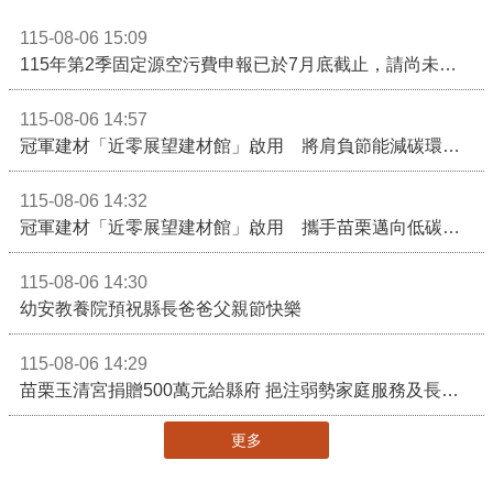
115-08-06 15:09
115年第2季固定源空污費申報已於7月底截止，請尚未申報公私場所儘速完成申繳，以免面臨滯納金及罰鍰!
115-08-06 14:57
冠軍建材「近零展望建材館」啟用 將肩負節能減碳環境教育重任
115-08-06 14:32
冠軍建材「近零展望建材館」啟用 攜手苗栗邁向低碳建築新未來
115-08-06 14:30
幼安教養院預祝縣長爸爸父親節快樂
115-08-06 14:29
苗栗玉清宮捐贈500萬元給縣府 挹注弱勢家庭服務及長照醫療資源
更多