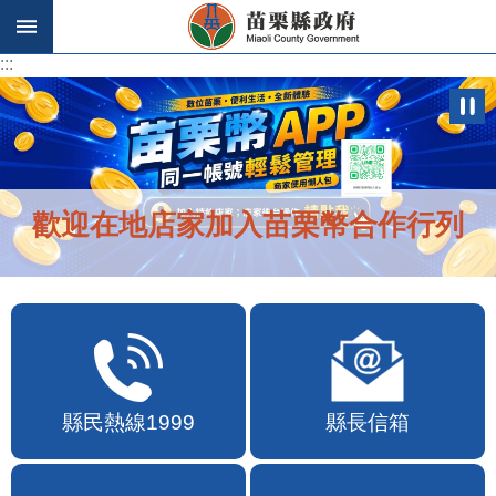
跳到主要內容區塊
:::
:::
歡迎在地店家加入苗栗幣合作行列
縣民熱線1999
縣長信箱