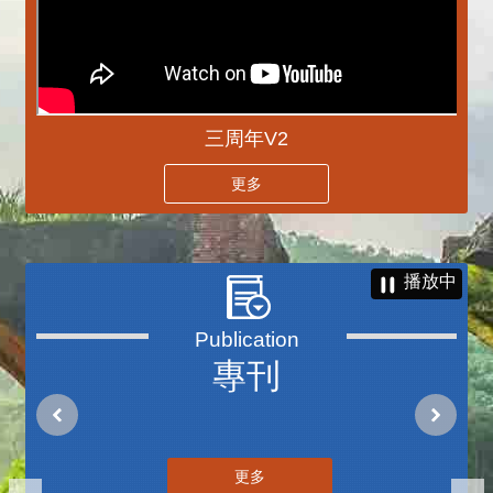
三周年V2
更多
播放中
專刊
更多