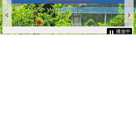
播放中
更多
:::
更新日期
115-08-06
瀏覽人次
4781996
版權所有 © 苗栗縣政府 Copyright 2019 Miaoli County Government
All rights reserved.
36001 苗栗市縣府路100號(第一辦公大樓)、36046 苗栗市府前路1號
(第二辦公大樓) 電話:1999(限苗栗縣內撥打), 037-322150(外縣市)
服務時間：上午8:00~12:00、13:00~17:00（彈性上班時間：上午
8:00~8:30）