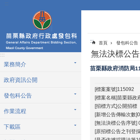
:::
跳到主要內容區塊
:::
首頁
發包科公告
無法決標公告
:::
業務簡介
苗栗縣政府消防局1
政府資訊公開
[標案案號]115092
發包科公告
[標案名稱]苗栗縣
[招標方式]公開招標
作業流程
[新增公告傳輸次數]0
[無法決標公告序號] 0
下載區
[原招標公告之刊登採購
[是否依據採購法第10