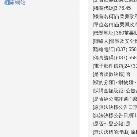
相關網站
[機關代碼]3.76.45
[機關名稱]苗栗縣政
[單位名稱]苗栗縣政
[機關地址] 360苗
[聯絡人]督察及安全
[聯絡電話] (037) 558
[傳真號碼] (037) 558
[電子郵件信箱]247317
[是否複數決標] 否
[標的分類] <財物類>
[採購金額級距] 公
[是否經公開評選而廢
[原無法決標公告日期]11
[無法決標公告日期]115
[是否刊登公報] 是
[無法決標的理由] 