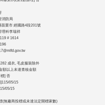
府
府消防局
栗縣苗栗市 經國路4段201號
管理科李瑞祥
119 # 1614
196
@mlfd.gov.tw
 282 成衣, 毛皮服裝除外
告金額以上未達查核金額
標] 否
5/05/15
/05/15
流標(無廠商投標或未達法定開標家數)