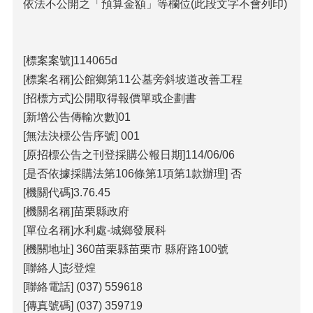
包
依法不公開之「預算金額」等欄位(此段文字不會列印)
科
公
告
[標案案號]114065d
作
[標案名稱]公館鄉第11公墓旁斜坡道改善工程
業
[招標方式]公開取得報價單或企劃書
流
[新增公告傳輸次數]01
程
[無法決標公告序號] 001
下
[原招標公告之刊登採購公報日期]114/06/06
載
區
[是否依據採購法第106條第1項第1款辦理] 否
[機關代碼]3.76.45
相
[機關名稱]苗栗縣政府
關
網
[單位名稱]水利處-城鄉發展科
站
[機關地址] 360苗栗縣苗栗市 縣府路100號
[聯絡人]彭登煌
網
[聯絡電話] (037) 559618
站
[傳真號碼] (037) 359719
導