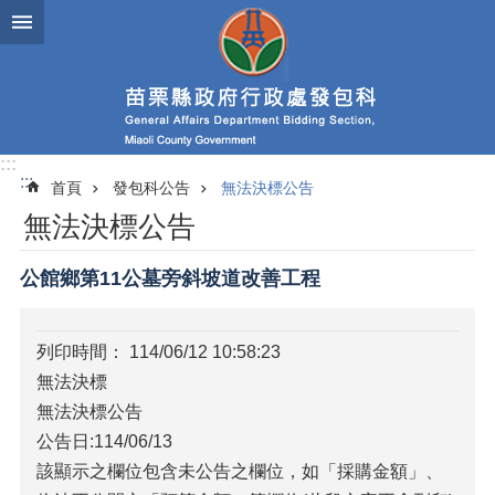
跳到主要內容區塊
進
階
搜
尋
:::
:::
首頁
發包科公告
無法決標公告
業
無法決標公告
務
簡
介
公館鄉第11公墓旁斜坡道改善工程
政
府
列印時間： 114/06/12 10:58:23
資
無法決標
訊
公
無法決標公告
開
公告日:114/06/13
該顯示之欄位包含未公告之欄位，如「採購金額」、
發