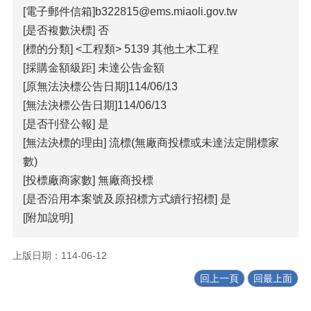
[電子郵件信箱]b322815@ems.miaoli.gov.tw
覽
[是否複數決標] 否
回
[標的分類] <工程類> 5139 其他土木工程
首
[採購金額級距] 未達公告金額
頁
[原無法決標公告日期]114/06/13
隱
[無法決標公告日期]114/06/13
私
[是否刊登公報] 是
權
[無法決標的理由] 流標(無廠商投標或未達法定開標家
宣
告
數)
[投標廠商家數] 無廠商投標
版
權
[是否沿用本案號及原招標方式續行招標] 是
宣
[附加說明]
告
資
上版日期：114-06-12
訊
回上一頁
回最上面
安
全