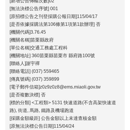
[新增公告傳輸次數]02
包
科
[無法決標公告序號] 001
公
[原招標公告之刊登採購公報日期]115/04/17
告
[是否依據採購法第106條第1項第1款辦理] 否
作
[機關代碼]3.76.45
業
[機關名稱]苗栗縣政府
流
[單位名稱]交通工務處工程科
程
[機關地址] 360苗栗縣苗栗市 縣府路100號
下
[聯絡人]謝宇禪
載
[聯絡電話] (037) 559465
區
[傳真號碼] (037) 359899
相
[電子郵件信箱]z0z9z0z8@ems.miaoli.gov.tw
關
[是否複數決標] 否
網
站
[標的分類] <工程類> 5131 快速道路(不含高架快速道
路), 街道, 馬路, 鐵路及機場跑道
網
[採購金額級距] 公告金額以上未達查核金額
站
[原無法決標公告日期]115/04/24
導