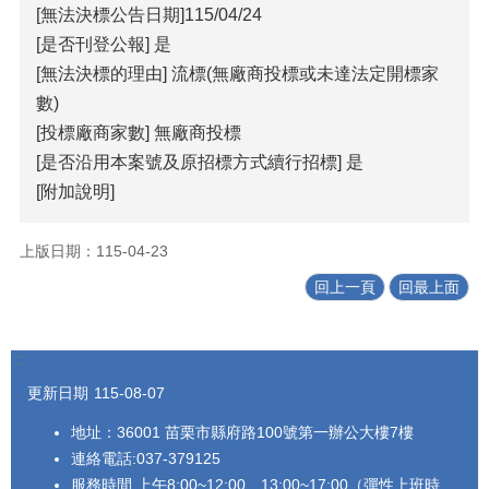
[無法決標公告日期]115/04/24
覽
[是否刊登公報] 是
回
[無法決標的理由] 流標(無廠商投標或未達法定開標家
首
數)
頁
[投標廠商家數] 無廠商投標
隱
[是否沿用本案號及原招標方式續行招標] 是
私
[附加說明]
權
宣
告
上版日期：115-04-23
回上一頁
回最上面
版
權
宣
告
:::
更新日期
115-08-07
資
訊
地址：36001 苗栗市縣府路100號第一辦公大樓7樓
安
連絡電話:037-379125
全
服務時間 上午8:00~12:00、13:00~17:00（彈性上班時