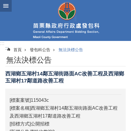
跳到主要內容區塊
進
階
搜
尋
:::
:::
首頁
發包科公告
無法決標公告
業
無法決標公告
務
簡
介
西湖鄉五湖村14鄰五湖街路面AC改善工程及西湖鄉
五湖村17鄰道路改善工程
政
府
資
[標案案號]115043c
訊
[標案名稱]西湖鄉五湖村14鄰五湖街路面AC改善工程
公
開
及西湖鄉五湖村17鄰道路改善工程
[招標方式]公開招標
發