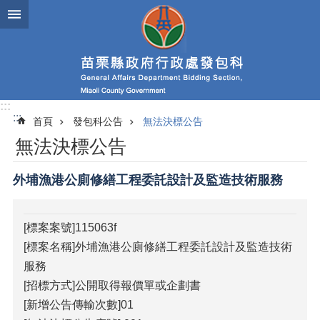
跳到主要內容區塊
進
階
搜
尋
:::
:::
首頁
發包科公告
無法決標公告
業
無法決標公告
務
簡
介
外埔漁港公廁修繕工程委託設計及監造技術服務
政
府
[標案案號]115063f
資
[標案名稱]外埔漁港公廁修繕工程委託設計及監造技術
訊
公
服務
開
[招標方式]公開取得報價單或企劃書
[新增公告傳輸次數]01
發