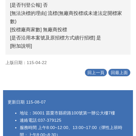
[是否刊登公報] 否
覽
[無法決標的理由] 流標(無廠商投標或未達法定開標家
回
數)
首
[投標廠商家數] 無廠商投標
頁
[是否沿用本案號及原招標方式續行招標] 是
隱
[附加說明]
私
權
上版日期：115-04-22
宣
告
回上一頁
回最上面
版
權
:::
宣
告
更新日期
115-08-07
資
地址：36001 苗栗市縣府路100號第一辦公大樓7樓
訊
連絡電話:037-379125
安
服務時間 上午8:00~12:00、13:00~17:00（彈性上班時
全
間：上午8:00~8:30）