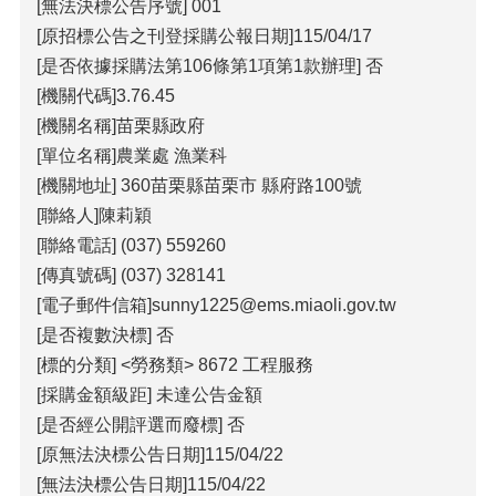
包
[無法決標公告序號] 001
科
[原招標公告之刊登採購公報日期]115/04/17
公
[是否依據採購法第106條第1項第1款辦理] 否
告
[機關代碼]3.76.45
作
[機關名稱]苗栗縣政府
業
[單位名稱]農業處 漁業科
流
[機關地址] 360苗栗縣苗栗市 縣府路100號
程
[聯絡人]陳莉穎
下
[聯絡電話] (037) 559260
載
區
[傳真號碼] (037) 328141
[電子郵件信箱]sunny1225@ems.miaoli.gov.tw
相
[是否複數決標] 否
關
網
[標的分類] <勞務類> 8672 工程服務
站
[採購金額級距] 未達公告金額
[是否經公開評選而廢標] 否
網
[原無法決標公告日期]115/04/22
站
[無法決標公告日期]115/04/22
導