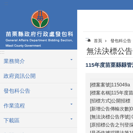
:::
跳到主要內容區塊
:::
首頁
發包科公告
無法決標公告
:::
業務簡介
115年度苗栗縣縣
政府資訊公開
[標案案號]115049a
發包科公告
[標案名稱]115年
[招標方式]公開招標
作業流程
[新增公告傳輸次數]0
[無法決標公告序號] 0
下載區
[原招標公告之刊登採購
[是否依據採購法第10