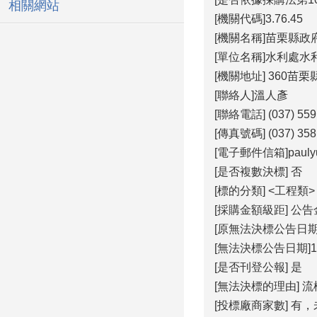
相關網站
[機關代碼]3.76.45
[機關名稱]苗栗縣政
[單位名稱]水利處水
[機關地址] 360苗
[聯絡人]溫人彥
[聯絡電話] (037) 559
[傳真號碼] (037) 358
[電子郵件信箱]paulyuri
[是否複數決標] 否
[標的分類] <工程類
[採購金額級距] 公
[原無法決標公告日期]11
[無法決標公告日期]115
[是否刊登公報] 是
[無法決標的理由] 
[投標廠商家數] 有