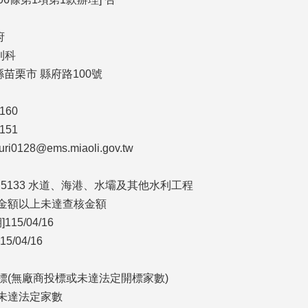
府
利科
栗縣苗栗市 縣府路100號
160
151
0128@ems.miaoli.gov.tw
> 5133 水道、海港、水壩及其他水利工程
告金額以上未達查核金額
5/04/16
/04/16
流標(無廠商投標或未達法定開標家數)
，未達法定家數