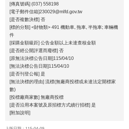
[傳真號碼] (037) 558198
覽
[電子郵件信箱]230029@mlfd.gov.tw
回
[是否複數決標] 否
首
[標的分類] <財物類> 491 機動車, 拖車, 半拖車; 車輛機
頁
件
隱
[採購金額級距] 公告金額以上未達查核金額
私
[是否經公開評選而廢標] 否
權
[原無法決標公告日期]115/04/10
宣
告
[無法決標公告日期]115/04/10
[是否刊登公報] 是
版
[無法決標的理由] 流標(無廠商投標或未達法定開標家
權
宣
數)
告
[投標廠商家數] 無廠商投標
[是否沿用本案號及原招標方式續行招標] 是
資
訊
[附加說明]
安
全
上版日期：115-04-09