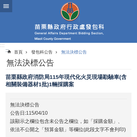
跳到主要內容區塊
進
階
搜
尋
:::
:::
首頁
發包科公告
無法決標公告
業
無法決標公告
務
簡
介
苗栗縣政府消防局115年現代化火災現場勘驗車(含
相關裝備器材1批)1輛採購案
政
府
資
無法決標公告
訊
公告日:115/04/10
公
開
該顯示之欄位包含未公告之欄位，如「採購金額」、
依法不公開之「預算金額」等欄位(此段文字不會列印)
發