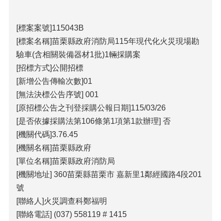
包
科
公
[標案案號]115043B
告
[標案名稱]苗栗縣政府消防局115年現代化火災現場勘
作
驗車(含相關裝備器材1批)1輛採購案
業
[招標方式]公開招標
流
[新增公告傳輸次數]01
程
[無法決標公告序號] 001
下
[原招標公告之刊登採購公報日期]115/03/26
載
[是否依據採購法第106條第1項第1款辦理] 否
區
[機關代碼]3.76.45
相
[機關名稱]苗栗縣政府
關
[單位名稱]苗栗縣政府消防局
網
站
[機關地址] 360苗栗縣苗栗市 嘉新里1鄰經國路4段201
號
網
[聯絡人]火災調查科鄭福明
站
[聯絡電話] (037) 558119 # 1415
導