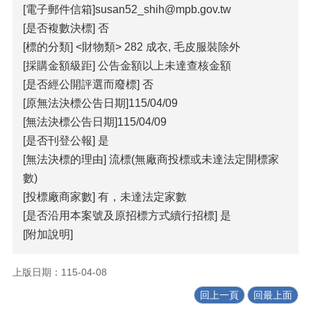
[電子郵件信箱]susan52_shih@mpb.gov.tw
覽
[是否複數決標] 否
回
[標的分類] <財物類> 282 成衣, 毛皮服裝除外
首
[採購金額級距] 公告金額以上未達查核金額
頁
[是否經公開評選而廢標] 否
隱
[原無法決標公告日期]115/04/09
私
[無法決標公告日期]115/04/09
權
[是否刊登公報] 是
宣
告
[無法決標的理由] 流標(無廠商投標或未達法定開標家
數)
版
[投標廠商家數] 有，未達法定家數
權
宣
[是否沿用本案號及原招標方式續行招標] 是
告
[附加說明]
資
訊
上版日期：115-04-08
安
回上一頁
回最上面
全