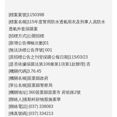
包
科
公
[標案案號]115039B
告
[標案名稱]115年度警用防水透氣雨衣及刑事人員防水
作
透氣外套採購案
業
[招標方式]公開招標
流
[新增公告傳輸次數]01
程
[無法決標公告序號] 001
下
[原招標公告之刊登採購公報日期]115/03/23
載
[是否依據採購法第106條第1項第1款辦理] 否
區
[機關代碼]3.76.45
相
[機關名稱]苗栗縣政府
關
[單位名稱]苗栗縣警察局
網
站
[機關地址] 360苗栗縣苗栗市 府前路2號
[聯絡人]後勤科財物股施素華
網
[聯絡電話] (037) 338083
站
[傳真號碼] (037) 334213
導