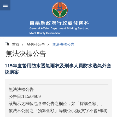
跳到主要內容區塊
進
階
搜
尋
:::
:::
首頁
發包科公告
無法決標公告
業
無法決標公告
務
簡
介
115年度警用防水透氣雨衣及刑事人員防水透氣外套
採購案
政
府
資
無法決標公告
訊
公告日:115/04/09
公
開
該顯示之欄位包含未公告之欄位，如「採購金額」、
依法不公開之「預算金額」等欄位(此段文字不會列印)
發