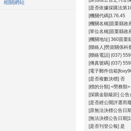
相關網站
[是否依據採購法第10
[機關代碼]3.76.45
[機關名稱]苗栗縣政
[單位名稱]苗栗縣
[機關地址] 360苗
[聯絡人]勞資關係科
[聯絡電話] (037) 559
[傳真號碼] (037) 559
[電子郵件信箱]foxy901
[是否複數決標] 否
[標的分類] <勞務類>
[採購金額級距] 公
[是否經公開評選而廢
[原無法決標公告日期]11
[無法決標公告日期]115
[是否刊登公報] 是