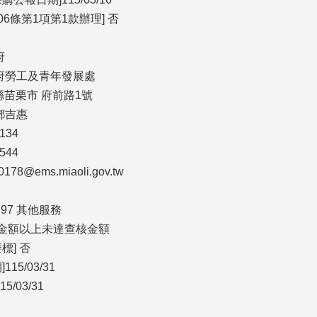
6條第1項第1款辦理] 否
府
政府勞工及青年發展處
栗縣苗栗市 府前路1號
鄧吉惠
134
544
78@ems.miaoli.gov.tw
 97 其他服務
告金額以上未達查核金額
標] 否
5/03/31
/03/31