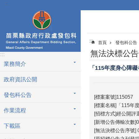
:::
跳到主要內容區塊
:::
首頁
發包科公告
無法決標公告
:::
業務簡介
「115年度身心障
政府資訊公開
發包科公告
[標案案號]115057
[標案名稱]「11
作業流程
[招標方式]經公開
[新增公告傳輸次數]0
下載區
[無法決標公告序號] 0
[原招標公告之刊登採購