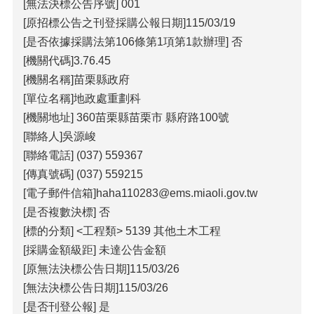
包
[無法決標公告序號] 001
科
[原招標公告之刊登採購公報日期]115/03/19
公
[是否依據採購法第106條第1項第1款辦理] 否
告
[機關代碼]3.76.45
作
[機關名稱]苗栗縣政府
業
[單位名稱]地政處重劃科
流
[機關地址] 360苗栗縣苗栗市 縣府路100號
程
[聯絡人]吳源峻
下
[聯絡電話] (037) 559367
載
區
[傳真號碼] (037) 559215
[電子郵件信箱]haha110283@ems.miaoli.gov.tw
相
[是否複數決標] 否
關
網
[標的分類] <工程類> 5139 其他土木工程
站
[採購金額級距] 未達公告金額
[原無法決標公告日期]115/03/26
網
[無法決標公告日期]115/03/26
站
[是否刊登公報] 是
導