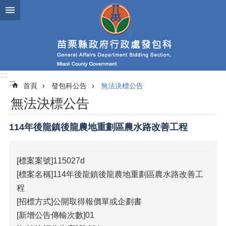
跳到主要內容區塊
進
階
搜
尋
:::
:::
首頁
發包科公告
無法決標公告
業
無法決標公告
務
簡
介
114年後龍鎮後龍農地重劃區農水路改善工程
政
府
[標案案號]115027d
資
[標案名稱]114年後龍鎮後龍農地重劃區農水路改善工
訊
公
程
開
[招標方式]公開取得報價單或企劃書
[新增公告傳輸次數]01
發