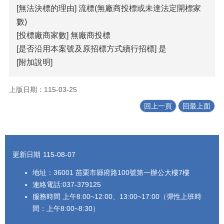
[無法決標的理由] 流標(無廠商投標或未達法定開標家
覽
數)
回
[投標廠商家數] 無廠商投標
首
[是否沿用本案號及原招標方式續行招標] 是
頁
[附加說明]
隱
私
上版日期：115-03-25
權
宣
回上一頁
回最上面
告
版
:::
權
宣
更新日期
115-08-07
告
地址：36001 苗栗市縣府路100號第一辦公大樓7樓
資
連絡電話:037-379125
訊
服務時間 上午8:00~12:00、13:00~17:00（彈性上班時
安
間：上午8:00~8:30）
全