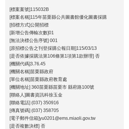
包
科
[標案案號]115032B
公
[標案名稱]115年苗栗縣公共圖書館優化圖書採購
告
[招標方式]公開招標
作
[新增公告傳輸次數]01
業
[無法決標公告序號] 001
流
[原招標公告之刊登採購公報日期]115/03/13
程
[是否依據採購法第106條第1項第1款辦理] 否
下
[機關代碼]3.76.45
載
區
[機關名稱]苗栗縣政府
[單位名稱]苗栗縣政府教育處
相
[機關地址] 360苗栗縣苗栗市 縣府路100號
關
網
[聯絡人]圖書資訊科徐玉金
站
[聯絡電話] (037) 350916
[傳真號碼] (037) 358705
網
[電子郵件信箱]yu0201@ems.miaoli.gov.tw
站
[是否複數決標] 否
導