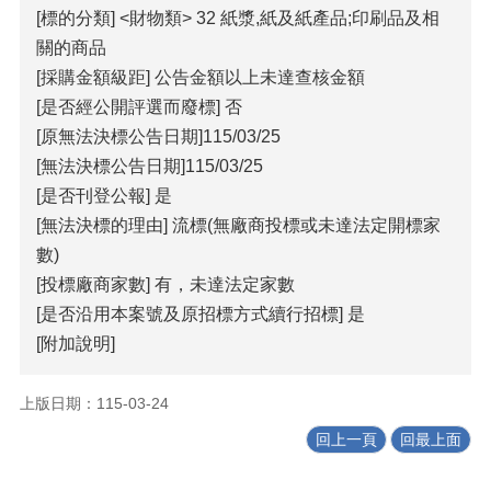
[標的分類] <財物類> 32 紙漿,紙及紙產品;印刷品及相
覽
關的商品
回
[採購金額級距] 公告金額以上未達查核金額
首
[是否經公開評選而廢標] 否
頁
[原無法決標公告日期]115/03/25
隱
[無法決標公告日期]115/03/25
私
[是否刊登公報] 是
權
[無法決標的理由] 流標(無廠商投標或未達法定開標家
宣
告
數)
[投標廠商家數] 有，未達法定家數
版
權
[是否沿用本案號及原招標方式續行招標] 是
宣
[附加說明]
告
資
上版日期：115-03-24
訊
回上一頁
回最上面
安
全