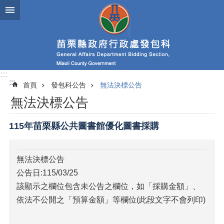
跳到主要內容區塊
進
階
搜
尋
:::
:::
首頁
發包科公告
無法決標公告
業
無法決標公告
務
簡
介
115年苗栗縣公共圖書館優化圖書採購
政
府
無法決標公告
資
公告日:115/03/25
訊
公
該顯示之欄位包含未公告之欄位，如「採購金額」、
開
依法不公開之「預算金額」等欄位(此段文字不會列印)
發