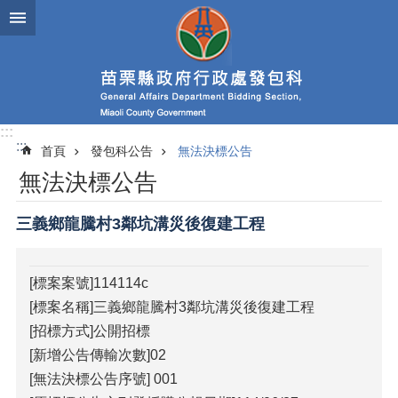
跳到主要內容區塊
進
階
搜
尋
:::
:::
首頁
發包科公告
無法決標公告
業
無法決標公告
務
簡
介
三義鄉龍騰村3鄰坑溝災後復建工程
政
府
[標案案號]114114c
資
[標案名稱]三義鄉龍騰村3鄰坑溝災後復建工程
訊
公
[招標方式]公開招標
開
[新增公告傳輸次數]02
[無法決標公告序號] 001
發