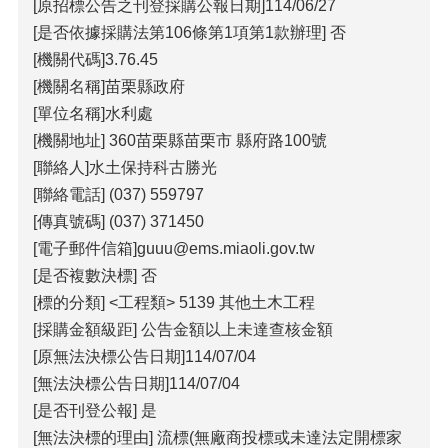
包
[原招標公告之刊登採購公報日期]114/06/27
科
[是否依據採購法第106條第1項第1款辦理] 否
公
[機關代碼]3.76.45
告
[機關名稱]苗栗縣政府
作
[單位名稱]水利處
業
[機關地址] 360苗栗縣苗栗市 縣府路100號
流
[聯絡人]水土保持科古勝光
程
[聯絡電話] (037) 559797
下
[傳真號碼] (037) 371450
載
區
[電子郵件信箱]guuu@ems.miaoli.gov.tw
[是否複數決標] 否
相
[標的分類] <工程類> 5139 其他土木工程
關
網
[採購金額級距] 公告金額以上未達查核金額
站
[原無法決標公告日期]114/07/04
[無法決標公告日期]114/07/04
網
[是否刊登公報] 是
站
[無法決標的理由] 流標(無廠商投標或未達法定開標家
導