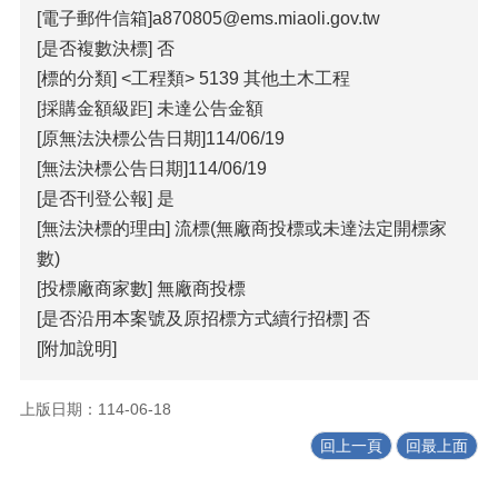
[電子郵件信箱]a870805@ems.miaoli.gov.tw
覽
[是否複數決標] 否
回
[標的分類] <工程類> 5139 其他土木工程
首
[採購金額級距] 未達公告金額
頁
[原無法決標公告日期]114/06/19
隱
[無法決標公告日期]114/06/19
私
[是否刊登公報] 是
權
[無法決標的理由] 流標(無廠商投標或未達法定開標家
宣
告
數)
[投標廠商家數] 無廠商投標
版
權
[是否沿用本案號及原招標方式續行招標] 否
宣
[附加說明]
告
資
上版日期：114-06-18
訊
回上一頁
回最上面
安
全