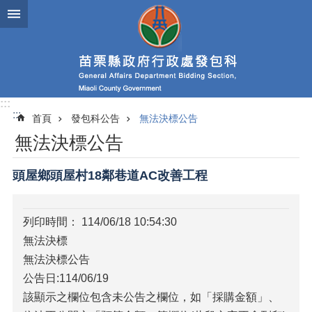
跳到主要內容區塊
進
階
搜
尋
:::
:::
首頁
發包科公告
無法決標公告
業
無法決標公告
務
簡
介
頭屋鄉頭屋村18鄰巷道AC改善工程
政
府
列印時間： 114/06/18 10:54:30
資
無法決標
訊
公
無法決標公告
開
公告日:114/06/19
該顯示之欄位包含未公告之欄位，如「採購金額」、
發