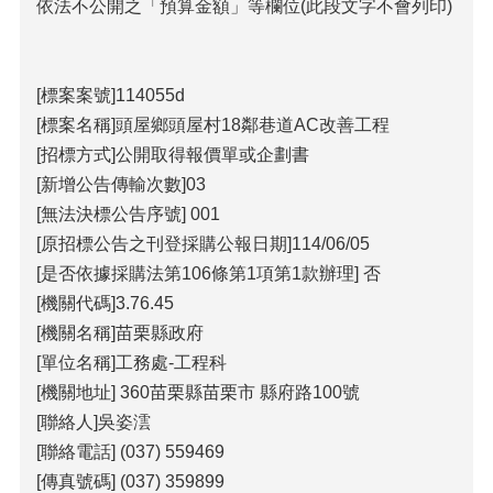
包
依法不公開之「預算金額」等欄位(此段文字不會列印)
科
公
告
[標案案號]114055d
作
[標案名稱]頭屋鄉頭屋村18鄰巷道AC改善工程
業
[招標方式]公開取得報價單或企劃書
流
[新增公告傳輸次數]03
程
[無法決標公告序號] 001
下
[原招標公告之刊登採購公報日期]114/06/05
載
區
[是否依據採購法第106條第1項第1款辦理] 否
[機關代碼]3.76.45
相
[機關名稱]苗栗縣政府
關
網
[單位名稱]工務處-工程科
站
[機關地址] 360苗栗縣苗栗市 縣府路100號
[聯絡人]吳姿澐
網
[聯絡電話] (037) 559469
站
[傳真號碼] (037) 359899
導