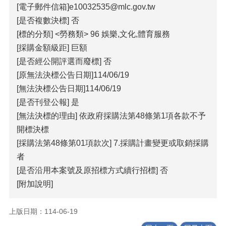
[電子郵件信箱]e10032535@mlc.gov.tw
覽
[是否複數決標] 否
回
[標的分類] <勞務類> 96 娛樂,文化,體育服務
首
[採購金額級距] 巨額
頁
[是否經公開評選而廢標] 否
隱
[原無法決標公告日期]114/06/19
私
[無法決標公告日期]114/06/19
權
[是否刊登公報] 是
宣
告
[無法決標的理由] 依政府採購法第48條第1項各款不予
開標決標
版
[採購法第48條第01項款次] 7.採購計畫變更或取銷採購
權
宣
者
告
[是否沿用本案號及原招標方式續行招標] 否
[附加說明]
資
訊
安
上版日期：114-06-19
全