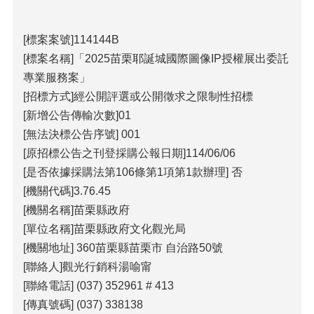
包
科
公
[標案案號]114144B
告
[標案名稱]「2025苗栗耶誕城國際圖像IP授權展出委託
作
專業服務案」
業
[招標方式]經公開評選或公開徵求之限制性招標
流
[新增公告傳輸次數]01
程
[無法決標公告序號] 001
下
[原招標公告之刊登採購公報日期]114/06/06
載
[是否依據採購法第106條第1項第1款辦理] 否
區
[機關代碼]3.76.45
相
[機關名稱]苗栗縣政府
關
[單位名稱]苗栗縣政府文化觀光局
網
站
[機關地址] 360苗栗縣苗栗市 自治路50號
[聯絡人]觀光行銷科湯喻甯
網
[聯絡電話] (037) 352961 # 413
站
[傳真號碼] (037) 338138
導