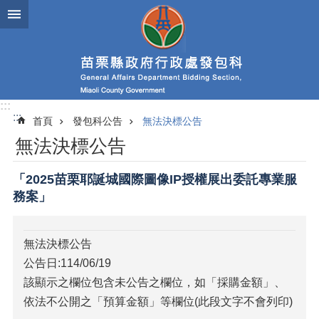
跳到主要內容區塊
進
階
搜
尋
:::
:::
首頁
發包科公告
無法決標公告
業
無法決標公告
務
簡
介
「2025苗栗耶誕城國際圖像IP授權展出委託專業服
務案」
政
府
資
無法決標公告
訊
公告日:114/06/19
公
開
該顯示之欄位包含未公告之欄位，如「採購金額」、
依法不公開之「預算金額」等欄位(此段文字不會列印)
發