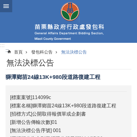
跳到主要內容區塊
進
階
搜
尋
:::
:::
首頁
發包科公告
無法決標公告
業
無法決標公告
務
簡
介
獅潭鄉苗24線13K+980段道路復建工程
政
府
[標案案號]114099c
資
[標案名稱]獅潭鄉苗24線13K+980段道路復建工程
訊
公
[招標方式]公開取得報價單或企劃書
開
[新增公告傳輸次數]01
[無法決標公告序號] 001
發