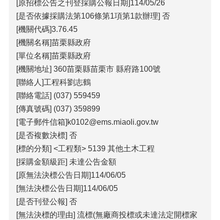
包
[原招標公告之刊登採購公報日期]114/05/26
科
[是否依據採購法第106條第1項第1款辦理] 否
公
[機關代碼]3.76.45
告
[機關名稱]苗栗縣政府
作
[單位名稱]苗栗縣政府
業
[機關地址] 360苗栗縣苗栗市 縣府路100號
流
[聯絡人]工程科劉志鶴
程
[聯絡電話] (037) 559459
下
[傳真號碼] (037) 359899
載
區
[電子郵件信箱]k0102@ems.miaoli.gov.tw
[是否複數決標] 否
相
[標的分類] <工程類> 5139 其他土木工程
關
網
[採購金額級距] 未達公告金額
站
[原無法決標公告日期]114/06/05
[無法決標公告日期]114/06/05
網
[是否刊登公報] 否
站
[無法決標的理由] 流標(無廠商投標或未達法定開標家
導