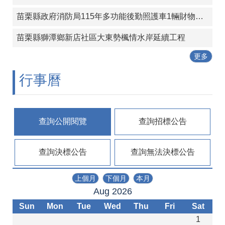
政
策
苗栗縣政府消防局115年多功能後勤照護車1輛財物採購案
苗栗縣獅潭鄉新店社區大東勢楓情水岸延續工程
更多
行事曆
查詢公開閱覽
查詢招標公告
查詢決標公告
查詢無法決標公告
上個月
下個月
本月
Aug 2026
Sun
Mon
Tue
Wed
Thu
Fri
Sat
1