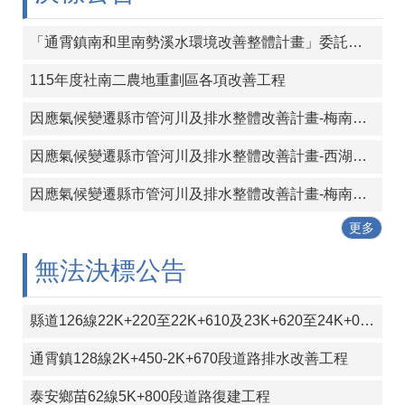
覽
「通霄鎮南和里南勢溪水環境改善整體計畫」委託設計及監造技術服務案
回
首
115年度社南二農地重劃區各項改善工程
頁
因應氣候變遷縣市管河川及排水整體改善計畫-梅南大橋下游堤防工程 委託設計及監造技術服務
隱
私
因應氣候變遷縣市管河川及排水整體改善計畫-西湖溪長通橋下游二號堤防新建工程委託設計及監造技術服務案
權
宣
因應氣候變遷縣市管河川及排水整體改善計畫-梅南大橋上游左岸堤防延長工程委託設計及監造技術服務
告
更多
版
權
無法決標公告
宣
告
縣道126線22K+220至22K+610及23K+620至24K+000段彎道改善工程
資
訊
通霄鎮128線2K+450-2K+670段道路排水改善工程
安
全
泰安鄉苗62線5K+800段道路復建工程