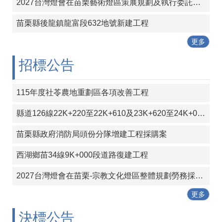
包
2027台灣燈會在苗栗藝術燈區策展規劃及執行委託專業服務案
科
公
苗栗縣後龍鎮龍富段632地號新建工程
告
更多
作
招標公告
業
流
程
115年度社苓農地重劃區各項改善工程
下
載
縣道126線22K+220至22K+610及23K+620至24K+000段彎道改善工程
區
苗栗縣政府消防局頭份分隊增建工程採購案
相
關
西湖鄉苗34線9K+000段道路復建工程
網
站
2027台灣燈會在苗栗-宗教文化燈區整體規劃勞務採購案
更多
網
站
決標公告
導