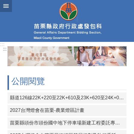
跳到主要內容區塊
進
階
搜
尋
:::
:::
業
務
簡
介
公開閱覽
政
府
縣道126線22K+220至22K+610及23K+620至24K+000段彎道改善工程
資
訊
2027台灣燈會在苗栗-農業燈區計畫
公
開
苗栗縣頭份市頭份國中地下停車場新建工程委託專案管理（含監造）技術服務工作
發