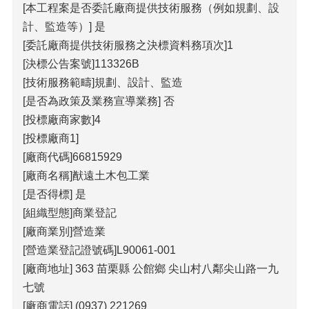
[本工程案是否委託廠商提供技術服務（例如規劃、設
計、監造等）] 是
[委託廠商提供技術服務之決標資料務項次]1
[決標公告案號]113326B
[技術服務範疇]規劃、設計、監造
[是否為政策及業務宣導業務] 否
[投標廠商家數]4
[投標廠商1]
[廠商代碼]66815929
[廠商名稱]猷遠土木包工業
[是否得標] 是
[組織型態]商業登記
[廠商業別]營造業
[營造業登記證號碼]L90061-001
[廠商地址] 363 苗栗縣 公館鄉 尖山村八鄰尖山路一九
七號
[廠商電話] (0937) 221269