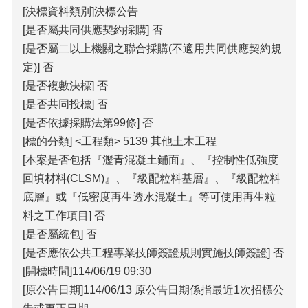
[決標資料類別]決標公告
覽
[是否屬共同供應契約採購] 否
回
[是否屬二以上機關之聯合採購(不適用共同供應契約規
首
定)] 否
頁
[是否複數決標] 否
隱
[是否共同投標] 否
私
[是否依據採購法第99條] 否
權
[標的分類] <工程類> 5139 其他土木工程
宣
告
[本案是否包括『瀝青混凝土鋪面』、『控制性低強度
回填材料(CLSM)』、『級配粒料基層』、『級配粒料
版
權
底層』或『低密度再生透水混凝土』等可使用再生粒
宣
料之工作項目] 否
告
[是否屬統包] 否
資
[是否應依公共工程專業技師簽證規則實施技師簽證] 否
訊
[開標時間]114/06/19 09:30
安
[原公告日期]114/06/13 原公告日期係指最近1次招標公
全