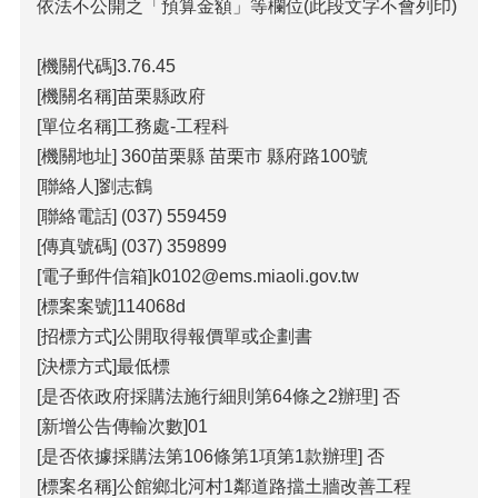
包
依法不公開之「預算金額」等欄位(此段文字不會列印)
科
公
[機關代碼]3.76.45
告
[機關名稱]苗栗縣政府
作
[單位名稱]工務處-工程科
業
[機關地址] 360苗栗縣 苗栗市 縣府路100號
流
[聯絡人]劉志鶴
程
[聯絡電話] (037) 559459
下
[傳真號碼] (037) 359899
載
區
[電子郵件信箱]k0102@ems.miaoli.gov.tw
[標案案號]114068d
相
[招標方式]公開取得報價單或企劃書
關
網
[決標方式]最低標
站
[是否依政府採購法施行細則第64條之2辦理] 否
[新增公告傳輸次數]01
網
[是否依據採購法第106條第1項第1款辦理] 否
站
[標案名稱]公館鄉北河村1鄰道路擋土牆改善工程
導