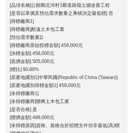
[品項名稱]公館鄉北河村1鄰道路擋土牆改善工程
[是否以單價及預估需求數量之乘積決定最低標] 否
[得標廠商1]
[得標廠商]猷遠土木包工業
[預估需求數量]1
[得標廠商原始投標金額] 458,000元
[決標金額] 458,000元
[底價金額] 505,000元
[標比] 90.69%
[原產地國別1]中華民國(Republic of China (Taiwan))
[原產地國別得標金額1] 458,000元
[未得標廠商1]
[未得標廠商]聯興土木包工業
[是否合格] 是
[標價金額] 499,000元
[未得標原因]資格、規格合於招標文件但非最低(高)標