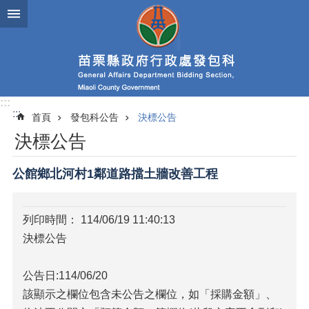
跳到主要內容區塊
進
階
搜
尋
:::
:::
首頁
發包科公告
決標公告
業
決標公告
務
簡
介
公館鄉北河村1鄰道路擋土牆改善工程
政
府
列印時間： 114/06/19 11:40:13
資
決標公告
訊
公
開
公告日:114/06/20
該顯示之欄位包含未公告之欄位，如「採購金額」、
發