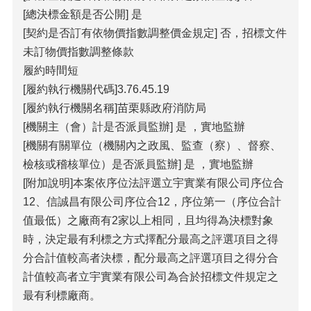
[總決標金額是否公開] 是
[契約是否訂有依物價指數調整價金規定] 否，招標文件
未訂物價指數調整條款
履約時間短
[履約執行機關代碼]3.76.45.19
[履約執行機關名稱]苗栗縣政府消防局
[機關主（會）計是否派員監辦] 是 ，實地監辦
[機關有關單位（機關內之政風、監查（察）、督察、
檢核或稽核單位）是否派員監辦] 是 ，實地監辦
[附加說明]本案依序位法評選立宇實業有限公司序位合
12、信誠昌有限公司序位合12，序位第一（序位合計
值最低）之廠商有2家以上相同，且均得為決標對象
時，決定最有利標之方式擇配分最高之評選項目之得
分合計值較高者決標，配分最高之評選項目之得分合
計值較高者立宇實業有限公司為合於招標文件規定之
最有利標廠商。