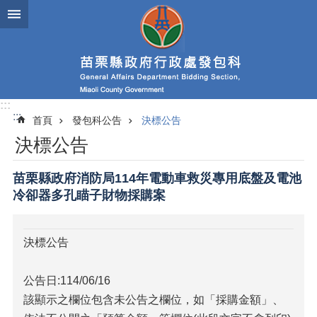
跳到主要內容區塊
進
階
搜
尋
:::
:::
首頁
發包科公告
決標公告
業
決標公告
務
簡
介
苗栗縣政府消防局114年電動車救災專用底盤及電池
冷卻器多孔瞄子財物採購案
政
府
資
決標公告
訊
公
開
公告日:114/06/16
該顯示之欄位包含未公告之欄位，如「採購金額」、
發