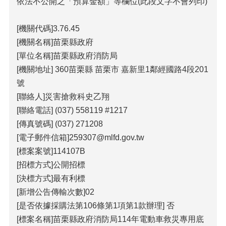
依法不公開之「預算金額」等欄位(此段文字不會列印)
包
科
公
[機關代碼]3.76.45
告
[機關名稱]苗栗縣政府
作
[單位名稱]苗栗縣政府消防局
業
[機關地址] 360苗栗縣 苗栗市 嘉新里1鄰經國路4段201
流
號
程
[聯絡人]災害搶救科史乙翔
下
[聯絡電話] (037) 558119 #1217
載
[傳真號碼] (037) 271208
區
[電子郵件信箱]259307@mlfd.gov.tw
相
[標案案號]114107B
關
[招標方式]公開招標
網
站
[決標方式]最有利標
[新增公告傳輸次數]02
網
[是否依據採購法第106條第1項第1款辦理] 否
站
[標案名稱]苗栗縣政府消防局114年電動車救災專用底
導