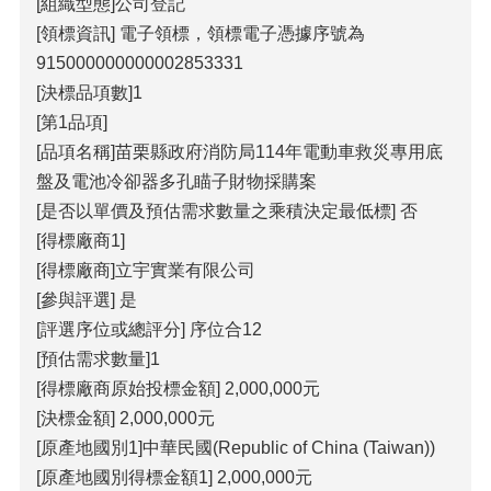
[組織型態]公司登記
[領標資訊] 電子領標，領標電子憑據序號為
915000000000002853331
[決標品項數]1
[第1品項]
[品項名稱]苗栗縣政府消防局114年電動車救災專用底
盤及電池冷卻器多孔瞄子財物採購案
[是否以單價及預估需求數量之乘積決定最低標] 否
[得標廠商1]
[得標廠商]立宇實業有限公司
[參與評選] 是
[評選序位或總評分] 序位合12
[預估需求數量]1
[得標廠商原始投標金額] 2,000,000元
[決標金額] 2,000,000元
[原產地國別1]中華民國(Republic of China (Taiwan))
[原產地國別得標金額1] 2,000,000元