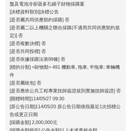
盤及電池冷卻器多孔瞄子財物採購案
覽
[決標資料類別]決標公告
回
[是否屬共同供應契約採購] 否
首
[是否屬二以上機關之聯合採購(不適用共同供應契約規
頁
定)] 否
隱
[是否複數決標] 否
私
[是否共同投標] 否
權
[是否依據採購法第99條] 否
宣
告
[標的分類] <財物類> 491 機動車, 拖車, 半拖車; 車輛機
件
版
[是否屬統包] 否
權
宣
[是否應依公共工程專業技師簽證規則實施技師簽證] 否
告
[開標時間]114/05/27 09:30
[原公告日期]114/05/20 原公告日期係指最近1次招標公
資
訊
告或更正日期
安
[採購金額] 2,000,000元
全
[採購金額級距] 公告金額以上未達查核金額