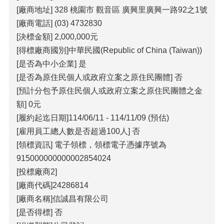
[廠商地址] 328 桃園市 觀音區 廣興里廣興一路92之1號
[廠商電話] (03) 4732830
[決標金額] 2,000,000元
[得標廠商國別]中華民國(Republic of China (Taiwan))
[是否為中小企業] 是
[是否為原住民個人或政府立案之原住民團體] 否
[預計分包予原住民個人或政府立案之原住民團體之金
額] 0元
[履約起迄日期]114/06/11 - 114/11/09 (預估)
[雇用員工總人數是否超過100人] 否
[領標資訊] 電子領標，領標電子憑據序號為
915000000000002854024
[投標廠商2]
[廠商代碼]24286814
[廠商名稱]信誠昌有限公司
[是否得標] 否