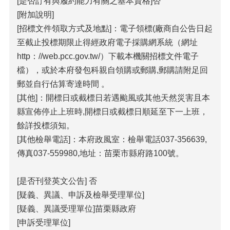
[是否訂有與履約能力有關之基本資格]否
[附加說明]
[招標文件領取方式及地點]：電子領標(廠商自公告日起
至截止投標期限止得經政府電子採購網系統（網址
http：//web.pcc.gov.tw/）下載本機關招標文件電子
檔），或於本府發包科親自領購或郵購,郵購請附足回
郵並自行估算寄達時間 。
[其他]：開標日或截標日若遇颱風或其他天然災害且本
縣宣佈停止上班時,開標日或截標日順延至下一上班，
餘詳投標須知。
[其他檢舉電話]：本府政風室：檢舉電話037-356639,
傳真037-559980,地址：苗栗市縣府路100號。
[是否刊登英文公告] 否
[疑義、異議、申訴及檢舉受理單位]
[疑義、異議受理單位]苗栗縣政府
[申訴受理單位]