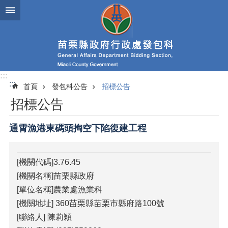
跳到主要內容區塊
進
階
搜
尋
:::
:::
首頁
發包科公告
招標公告
業
招標公告
務
簡
介
通霄漁港東碼頭掏空下陷復建工程
政
府
[機關代碼]3.76.45
資
[機關名稱]苗栗縣政府
訊
公
[單位名稱]農業處漁業科
開
[機關地址] 360苗栗縣苗栗市縣府路100號
[聯絡人] 陳莉穎
發