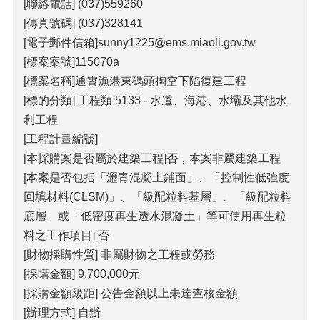
包
[聯絡電話] (037)559260
科
[傳真號碼] (037)328141
公
[電子郵件信箱]sunny1225@ems.miaoli.gov.tw
告
[標案案號]115070a
作
[標案名稱]通霄漁港東碼頭掏空下陷復建工程
業
[標的分類] 工程類 5133 - 水道、海港、水壩及其他水
流
利工程
程
[工程計畫編號]
下
[本採購案是否屬於建築工程]否，本案非屬建築工程
載
區
[本案是否包括「瀝青混凝土鋪面」、「控制性低強度
回填材料(CLSM)」、「級配粒料基層」、「級配粒料
相
底層」或「低密度再生透水混凝土」等可使用再生粒
關
網
料之工作項目] 否
站
[財物採購性質] 非屬財物之工程或勞務
[採購金額] 9,700,000元
網
[採購金額級距] 公告金額以上未達查核金額
站
[辦理方式] 自辦
導