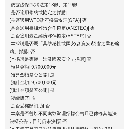
[依據法條]採購法第18條、第19條
覽
[是否適用條約或協定之採購]
回
[是否適用WTO政府採購協定(GPA)] 否
首
[是否適用臺紐經濟合作協定(ANZTEC)] 否
頁
[是否適用臺星經濟夥伴協定(ASTEP)] 否
隱
[本採購是否屬「具敏感性或國安(含資安)疑慮之業務範
私
疇」採購] 否
權
[本採購是否屬「涉及國家安全」採購] 否
宣
告
[預算金額] 9,700,000元
[預算金額是否公開] 是
版
權
[預計金額] 9,700,000元
宣
[預計金額是否公開] 是
告
[後續擴充] 否
資
[是否受機關補助] 否
訊
[本案是否曾以不同案號辦理招標公告且已傳輸其無法
安
決標公告，目前仍未決標] 否
全