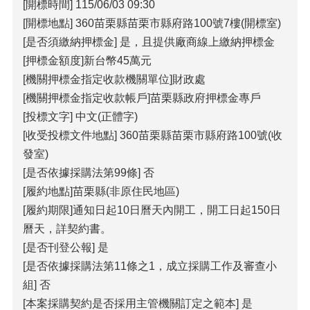
[開標時間] 115/06/03 09:30
[開標地點] 360苗栗縣苗栗市縣府路100號7樓(開標室)
[是否須繳納押標金] 是，且提供廠商線上繳納押標金
[押標金額度]新台幣45萬元
[機關押標金指定收款機關單位]財政處
[機關押標金指定收款帳戶]苗栗縣政府押標金專戶
[投標文字] 中文(正體字)
[收受投標文件地點] 360苗栗縣苗栗市縣府路100號(收
發室)
[是否依據採購法第99條] 否
[履約地點]苗栗縣(非原住民地區)
[履約期限]通知日起10日曆天內開工，開工日起150日
曆天，詳契約書。
[是否刊登公報] 是
[是否依據採購法第11條之1，成立採購工作及審查小
組] 否
[本案採購契約是否採用主管機關訂定之範本] 是