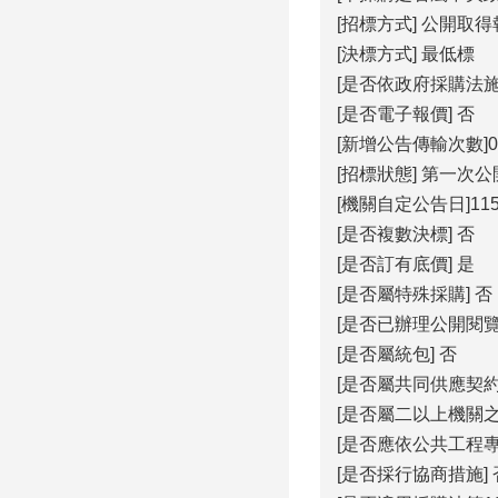
[招標方式] 公開取
[決標方式] 最低標
[是否依政府採購法施
[是否電子報價] 否
[新增公告傳輸次數]0
[招標狀態] 第一次
[機關自定公告日]115/
[是否複數決標] 否
[是否訂有底價] 是
[是否屬特殊採購] 否
[是否已辦理公開閱覽
[是否屬統包] 否
[是否屬共同供應契約
[是否屬二以上機關之
[是否應依公共工程
[是否採行協商措施] 