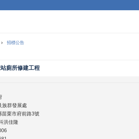
招標公告
康站廁所修建工程
府
及族群發展處
栗縣苗栗市府前路3號
建科洪佳隆
006
681