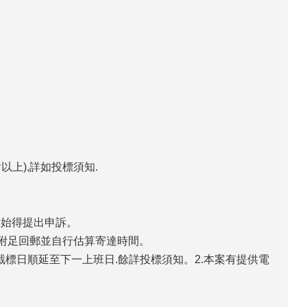
上),詳如投標須知.
，始得提出申訴。
請附足回郵並自行估算寄達時間。
截標日順延至下一上班日.餘詳投標須知。2.本案有提供電