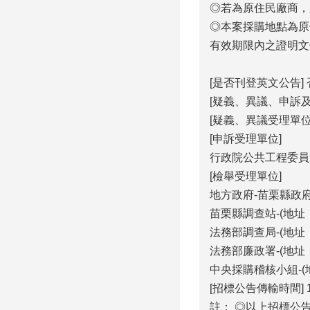
◎若為原住民廠商，
◎本案採購地點為原
有效期限內之證明文
[是否刊登英文公告] 
[疑義、異議、申訴
[疑義、異議受理單位
[申訴受理單位]
行政院公共工程委員會採
[檢舉受理單位]
地方政府-苗栗縣政府採
苗栗縣調查站-(地址：
法務部調查局-(地址：2
法務部廉政署-(地址：1
中央採購稽核小組-(地
[招標公告傳輸時間] 115
註： ◎以上招標公