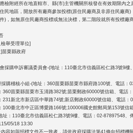
應檢附經所在地直轄市、縣(市)主管機關所核發在有效期限內之
住民地區，開放所有廠商參加投標(原住民廠商及非原住民廠商)
件)，如無原住民廠商投標或無法決標，第二階段就所有投標廠
否
及檢舉受理單位]
]苗栗縣政府
購申訴審議委員會-(地址：110臺北市信義區松仁路3號9樓、電話：02
購稽核小組-(地址：360苗栗縣苗栗市縣府路100號、電話：037-55
360苗栗縣苗栗市玉清路382號;苗栗郵政60000號信箱、電話：037
31新北市新店區中華路74號;新店郵政60000號信箱、電話：02-291
00臺北市中正區博愛路166號;100006國史館郵局第153號信箱、電話
址：110臺北市信義區松仁路3號9樓、電話：02-87897548、傳真：
/05/18 13:30
告內容如與招標文件不一致者，請依政府採購法第41條向招標機