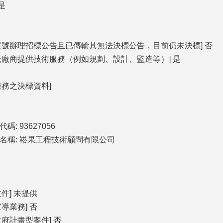
是
案號辦理招標公告且已傳輸其無法決標公告，目前仍未決標] 否
託廠商提供技術服務（例如規劃、設計、監造等）] 是
服務之決標資料]
: 93627056
名稱: 崧果工程技術顧問有限公司
件] 未提供
導業務] 否
府計畫型案件] 否