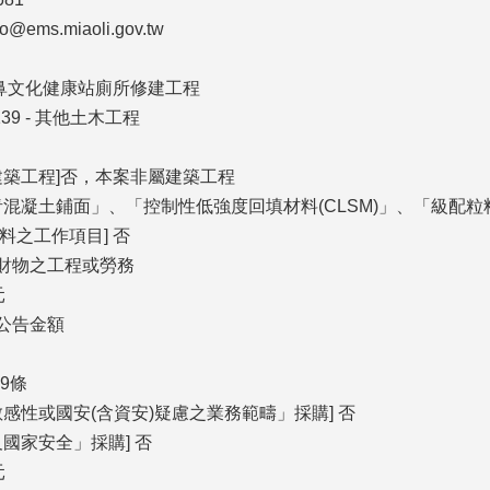
ems.miaoli.gov.tw
象鼻文化健康站廁所修建工程
139 - 其他土木工程
建築工程]否，本案非屬建築工程
青混凝土鋪面」、「控制性低強度回填材料(CLSM)」、「級配
料之工作項目] 否
屬財物之工程或勞務
元
達公告金額
9條
感性或國安(含資安)疑慮之業務範疇」採購] 否
國家安全」採購] 否
元