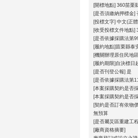
[開標地點] 360苗
[是否須繳納押標金] 
[投標文字] 中文(正體
[收受投標文件地點]
[是否依據採購法第99
[履約地點]苗栗縣泰
[機關辦理原住民地
[履約期限]自決標日
[是否刊登公報] 是
[是否依據採購法第1
[本案採購契約是否採
[本案採購契約是否
[契約是否訂有依物
無預算
[是否屬災區重建工程
[廠商資格摘要]