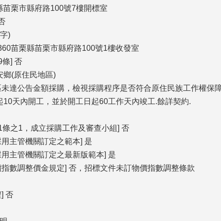
栗縣苗栗市縣府路100號7樓開標室
否
字)
 360苗栗縣苗栗市縣府路100號1樓收發室
條] 否
安鄉(原住民地區)
區未達公告金額採購，檢視採購程序是否符合原住民族工作權保障法
起10天內開工，並於開工日起60工作天內竣工.餘詳契約.
1條之1，成立採購工作及審查小組] 否
用主管機關訂定之範本] 是
採用主管機關訂定之最新版範本] 是
價指數調整價金規定] 否，招標文件未訂物價指數調整條款
] 否