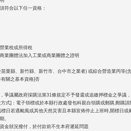
明
須符合以下任一資格：
營業稅或所得稅
商業團體法加入工業或商業團體之證明
苗栗縣、新竹縣、新竹市、台中市之業者) 或綜合營造業丙等(含以
力有關之基本資格]否
，爭議屬政府採購法第31條規定不予發還或追繳押標金之爭議
款方式]：電子領標或於本縣行政處發包科親自領購或郵購,郵購
日或截標日若遇颱風或其他天然災害且本縣宣佈停止上班時,開標日或
期。
資金狀況撥付，於付款前不生本府遲延問題