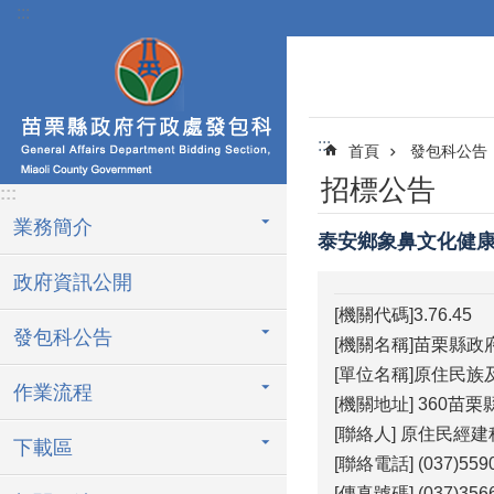
:::
跳到主要內容區塊
:::
首頁
發包科公告
招標公告
:::
業務簡介
泰安鄉象鼻文化健
政府資訊公開
[機關代碼]3.76.45
發包科公告
[機關名稱]苗栗縣政
[單位名稱]原住民族
作業流程
[機關地址] 360苗
[聯絡人] 原住民經
下載區
[聯絡電話] (037)559
[傳真號碼] (037)356