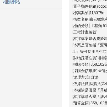
相關網站
[電子郵件信箱]rogoco@
[標案案號]115075d
[標案名稱]泰安鄉
[標的分類] 工程類 5
[工程計畫編號]
[本採購案是否屬於
[本案是否包括「瀝
土」等可使用再生粒
[財物採購性質] 非
[採購金額] 858,102
[採購金額級距] 未
[辦理方式] 自辦
[依據法條]採購法第4
[本採購是否屬「具敏
[本採購是否屬「涉及
[預算金額] 858,102