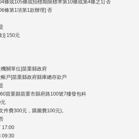
04條或105條或招標期限標準第10條或第4條之1] 否
6條第1項第1款辦理] 否
是
] 150元
款機關單位]苗栗縣政府
款帳戶]苗栗縣政府縣庫總存款戶
是
360苗栗縣苗栗市縣府路100號7樓發包科
0元
文件費300元，購圖費100元)。
否
 17:00
 09:30