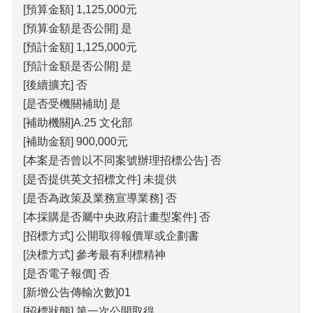
[預算金額] 1,125,000元
覽
[預算金額是否公開] 是
回
[預計金額] 1,125,000元
首
[預計金額是否公開] 是
頁
[後續擴充] 否
隱
[是否受機關補助] 是
私
[補助機關]A.25 文化部
權
[補助金額] 900,000元
宣
告
[本案是否曾以不同案號辦理招標公告] 否
[是否提供英文招標文件] 未提供
版
[是否為政策及業務宣導業務] 否
權
宣
[本採購是否屬中央政府計畫型案件] 否
告
[招標方式] 公開取得報價單或企劃書
[決標方式] 參考最有利標精神
資
訊
[是否電子報價] 否
安
[新增公告傳輸次數]01
全
[招標狀態] 第一次公開取得