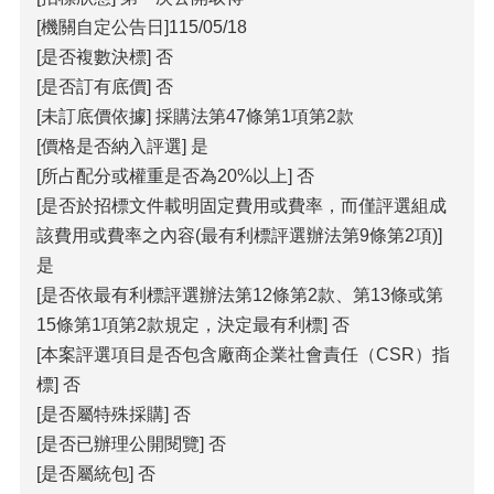
政
策
[機關自定公告日]115/05/18
[是否複數決標] 否
[是否訂有底價] 否
[未訂底價依據] 採購法第47條第1項第2款
[價格是否納入評選] 是
[所占配分或權重是否為20%以上] 否
[是否於招標文件載明固定費用或費率，而僅評選組成
該費用或費率之內容(最有利標評選辦法第9條第2項)]
是
[是否依最有利標評選辦法第12條第2款、第13條或第
15條第1項第2款規定，決定最有利標] 否
[本案評選項目是否包含廠商企業社會責任（CSR）指
標] 否
[是否屬特殊採購] 否
[是否已辦理公開閱覽] 否
[是否屬統包] 否