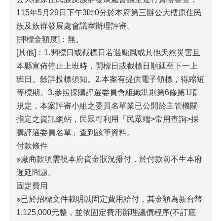
115年5月29日下午3時0分於本府第三辦公大樓原住民
族及族群發展處會議室辦理評審。
[押標金額度]：無。
[其他]：1.開標日或截標日若遇颱風或其他天然災害且
本縣宣佈停止上班時，開標日或截標日順延至下一上
班日。餘詳投標須知。2.本案有提供電子領標，得縮短
等標期。3.參照採購評選委員會組織準則第6條第1項
規定，本案評審小組之委員名單業已公開於主管機關
指定之資訊網站，民眾可利用「民眾端>常用查詢>採
購評選委員名單」查到該筆資料。
付款條件
※廠商款項需視本府資金狀況撥付，於付款前不生本府
遲延問題。
固定費用
※已於招標文件載明以固定費用給付，其金額為新台幣
1,125,000元整，並依固定費用辦理議價程序(不訂底