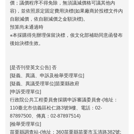
價；議價程序不得免除，無須議減價格可議其他內
容)，並依照原定固定費用決標(如果廠商於投標文件內
自願減價，依自願減價之金額決標)。
預算尚未通過時
※本採購得先辦理保留決標，俟文化部補助同意函發布
後始決標生效。
[是否刊登英文公告] 否
[疑義、異議、申訴及檢舉受理單位]
[疑義、異議受理單位]苗栗縣政府
[申訴受理單位]
行政院公共工程委員會採購申訴審議委員會-(地址：
110臺北市信義區松仁路3號9樓、電話：02-
87897500、傳真：02-87897514)
[檢舉受理單位]
苗栗縣調查站-(地址：360苗栗縣苗栗市玉清路382號;