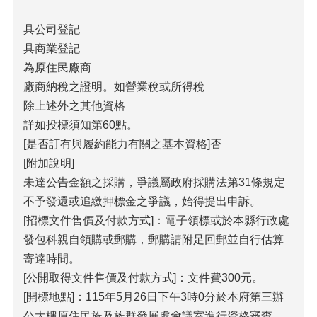
具公司登記
具商業登記
為原住民廠商
廠商納稅之證明。如營業稅或所得稅
除上述外之其他資格
詳如投標須知第60點。
[是否訂有與履約能力有關之基本資格]否
[附加說明]
未達公告金額之採購，爭議屬政府採購法第31條規定
不予發還或追繳押標金之爭議，始得提出申訴。
[招標文件售價及付款方式]：電子領標或於本縣行政處
發包科親自領購或郵購，郵購請附足回郵並自行估算
寄達時間。
[公開取得文件售價及付款方式]：文件費300元。
[開標地點]：115年5月26日下午3時0分於本府第三辦
公大樓原住民族及族群發展處會議室進行資格審查，