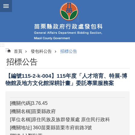
跳到主要內容區塊
進
階
搜
尋
:::
:::
首頁
發包科公告
招標公告
業
招標公告
務
簡
介
【編號115-2-k-004】115年度「人才培育、特展-博
物館及地方文化館深耕計畫」委託專業服務案
政
府
資
[機關代碼]3.76.45
訊
[機關名稱]苗栗縣政府
公
開
[單位名稱]原住民族及族群發展處 原住民行政科
[機關地址] 360苗栗縣苗栗市府前路3號
發