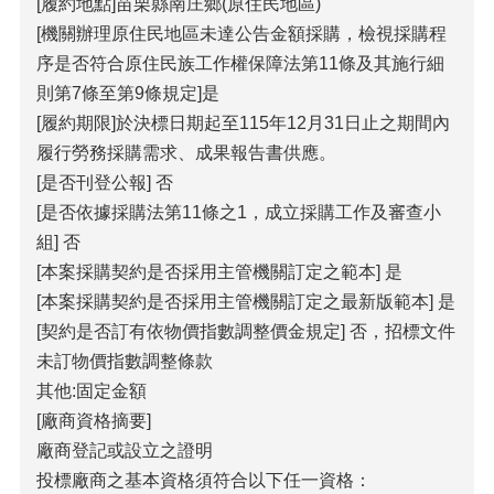
[履約地點]苗栗縣南庄鄉(原住民地區)
[機關辦理原住民地區未達公告金額採購，檢視採購程
序是否符合原住民族工作權保障法第11條及其施行細
則第7條至第9條規定]是
[履約期限]於決標日期起至115年12月31日止之期間內
履行勞務採購需求、成果報告書供應。
[是否刊登公報] 否
[是否依據採購法第11條之1，成立採購工作及審查小
組] 否
[本案採購契約是否採用主管機關訂定之範本] 是
[本案採購契約是否採用主管機關訂定之最新版範本] 是
[契約是否訂有依物價指數調整價金規定] 否，招標文件
未訂物價指數調整條款
其他:固定金額
[廠商資格摘要]
廠商登記或設立之證明
投標廠商之基本資格須符合以下任一資格：