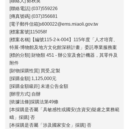
[聯絡人] 鄭秋英
包
科
[聯絡電話] (037)559226
公
[傳真號碼] (037)356681
告
[電子郵件信箱]s600022@ems.miaoli.gov.tw
作
[標案案號]115058f
業
[標案名稱]【編號115-2-k-004】115年度「人才培育、
流
特展-博物館及地方文化館深耕計畫」委託專業服務案
程
[標的分類] 財物類 451 - 辦公室及會計機器，其零件及
下
附件
載
[財物採購性質] 買受,定製
區
[採購金額] 1,125,000元
相
[採購金額級距] 未達公告金額
關
[辦理方式] 自辦
網
站
[依據法條]採購法第49條
[本採購是否屬「具敏感性或國安(含資安)疑慮之業務範
網
疇」採購] 否
站
[本採購是否屬「涉及國家安全」採購] 否
導