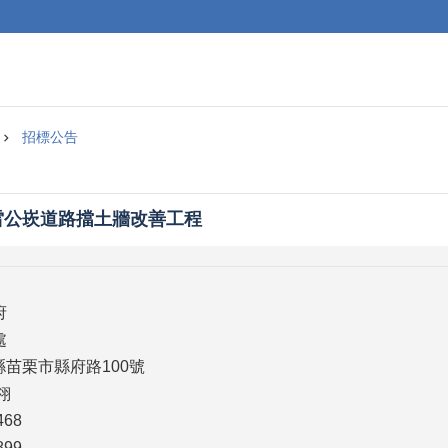
招標公告
雷公崁道路擋土牆改善工程
府
處
栗縣苗栗市縣府路100號
翎
468
899