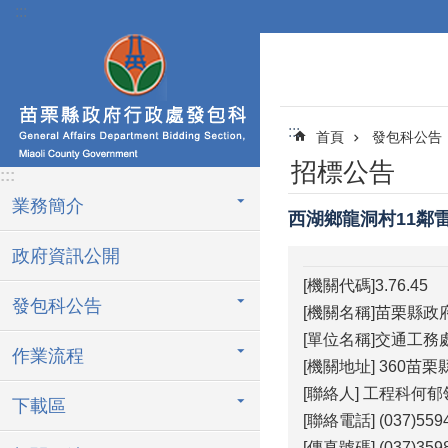
:::
跳到主要內容區塊
:::
首頁
發包科公告
招標公告
:::
業務簡介
西湖鄉龍洞村11鄰
政府資訊公開
[機關代碼]3.76.45
發包科公告
[機關名稱]苗栗縣政
[單位名稱]交通工務
作業流程
[機關地址] 360苗
[聯絡人] 工程科何郁
下載區
[聯絡電話] (037)559
[傳真號碼] (037)359