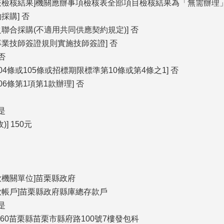
表檢核結果]機關應辦事項檢核表全部項目檢核結果為「無需辦理
採購] 否
聯合採購(不適用共同供應契約規定)] 否
專業技師簽證規則實施技師簽證] 否
否
04條或105條或招標期限標準第10條或第4條之1] 否
6條第1項第1款辦理] 否
是
] 150元
款機關單位]苗栗縣政府
款帳戶]苗栗縣政府縣庫總存款戶
是
360苗栗縣苗栗市縣府路100號7樓發包科