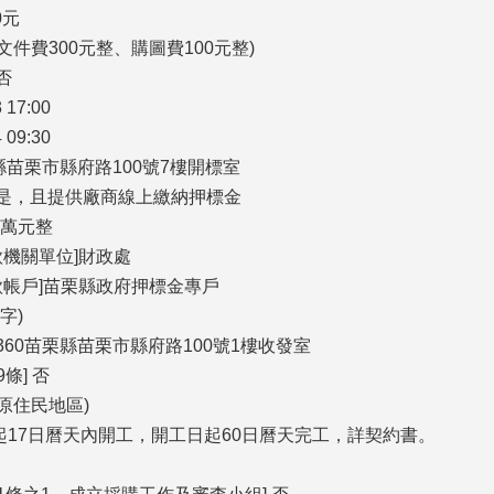
0元
文件費300元整、購圖費100元整)
否
 17:00
 09:30
栗縣苗栗市縣府路100號7樓開標室
] 是，且提供廠商線上繳納押標金
8萬元整
款機關單位]財政處
款帳戶]苗栗縣政府押標金專戶
字)
 360苗栗縣苗栗市縣府路100號1樓收發室
條] 否
非原住民地區)
日起17日曆天內開工，開工日起60日曆天完工，詳契約書。