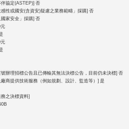
協定(ASTEP)] 否
感性或國安(含資安)疑慮之業務範疇」採購] 否
國家安全」採購] 否
0元
是
0元
是
案號辦理招標公告且已傳輸其無法決標公告，目前仍未決標] 否
託廠商提供技術服務（例如規劃、設計、監造等）] 是
服務之決標資料]
60B