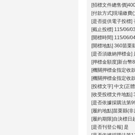
[招標文件總售價]40
[付款方式]現場繳費(
[是否提供電子投標] 
[截止投標] 115/06/03
[開標時間] 115/06/04
[開標地點] 360苗
[是否須繳納押標金
[押標金額度]新台幣
[機關押標金指定收
[機關押標金指定收
[投標文字] 中文(正體
[收受投標文件地點]
[是否依據採購法第99
[履約地點]苗栗縣(
[履約期限]自決標
[是否刊登公報] 是