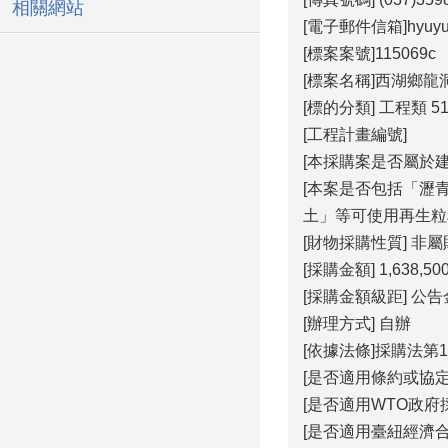
相關網站
[電子郵件信箱]hyuyu07
[標案案號]115069c
[標案名稱]西湖鄉
[標的分類] 工程類 5
[工程計畫編號]
[本採購案是否屬於
[本案是否包括「瀝
土」等可使用再生粒
[財物採購性質] 非
[採購金額] 1,638,50
[採購金額級距] 公
[辦理方式] 自辦
[依據法條]採購法第1
[是否適用條約或協定
[是否適用WTO政府採
[是否適用臺紐經濟合作