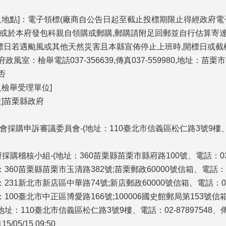
點]：電子領標(廠商自公告日起至截止投標期限止得經政府電子採購網系統
或於本府發包科親自領購或郵購,郵購請附足回郵並自行估算寄達
截標日若遇颱風或其他天然災害且本縣宣佈停止上班時,開標日或截
政風室：檢舉電話037-356639,傳真037-559980,地址：苗栗
否
及檢舉受理單位]
]苗栗縣政府
購申訴審議委員會-(地址：110臺北市信義區松仁路3號9樓、電話：02
購稽核小組-(地址：360苗栗縣苗栗市縣府路100號、電話：037-55
360苗栗縣苗栗市玉清路382號;苗栗郵政60000號信箱、電話：037
31新北市新店區中華路74號;新店郵政60000號信箱、電話：02-291
00臺北市中正區博愛路166號;100006國史館郵局第153號信箱、電話
址：110臺北市信義區松仁路3號9樓、電話：02-87897548、傳真：
/05/15 09:50