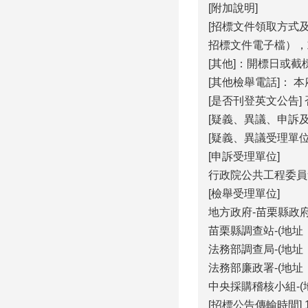
[附加說明]
[招標文件領取方式及地
招標文件電子檔），
[其他]：開標日或
[其他檢舉電話]： 本府
[是否刊登英文公告] 
[疑義、異議、申訴
[疑義、異議受理單位
[申訴受理單位]
行政院公共工程委員會採
[檢舉受理單位]
地方政府-苗栗縣政府採
苗栗縣調查站-(地址：
法務部調查局-(地址：2
法務部廉政署-(地址：1
中央採購稽核小組-(地
[招標公告傳輸時間] 115