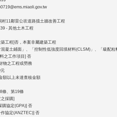
19@ems.miaoli.gov.tw
龍洞村11鄰雷公崁道路擋土牆改善工程
139 - 其他土木工程
建築工程]否，本案非屬建築工程
青混凝土鋪面」、「控制性低強度回填材料(CLSM)」、「級配
料之工作項目] 否
屬財物之工程或勞務
0元
告金額以上未達查核金額
8條、第19條
之採購]
購協定(GPA)] 否
協定(ANZTEC)] 否