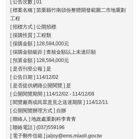
包
[ 公告次數 ] 01
科
[ 標案名稱 ] 苗栗縣竹南頭份整體開發範圍二市地重劃
公
工程
告
[ 招標方式 ] 公開招標
作
[ 採購性質 ] 工程類
業
[ 採購金額 ] 128,594,000元
流
[ 採購金額級距 ] 查核金額以上未達巨額
程
[ 預算金額 ] 128,594,000元
下
[ 是否刊登公報 ] 是
載
區
[ 公告日期 ] 114/12/02
[ 是否提供網路公開閱覽 ] 是
相
[ 公開閱覽期間 ] 114/12/02 - 114/12/08
關
網
[ 閱覽廠商或民眾意見之送達期限 ] 114/12/11
站
[ 公開閱覽辦理方式 ] 自辦
[ 聯絡人 ] 地政處重劃科李青青
網
[ 聯絡電話 ] (037)559196
站
[ 電子郵件信箱 ] jaljoy@ems.miaoli.gov.tw
導