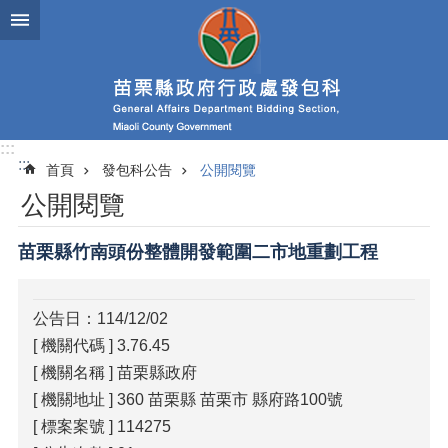
跳到主要內容區塊
進
階
搜
尋
:::
:::
首頁
發包科公告
公開閱覽
業
公開閱覽
務
簡
介
苗栗縣竹南頭份整體開發範圍二市地重劃工程
政
府
公告日：114/12/02
資
[ 機關代碼 ] 3.76.45
訊
公
[ 機關名稱 ] 苗栗縣政府
開
[ 機關地址 ] 360 苗栗縣 苗栗市 縣府路100號
[ 標案案號 ] 114275
發