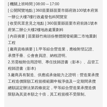
[ 機關上班時間 ] 08:00 ─ 17:00
覽
[ 公開閱覽地點 ] 360苗栗縣苗栗市縣府路100號本府第
回
一辦公大樓7樓行政處發包科閱覽室
首
[ 收受民眾意見之地點 ] 360苗栗縣苗栗市府前路1號本
頁
府第二辦公大樓2樓地政處重劃科
隱
[ 內容摘要 ] 苗栗縣竹南頭份整體開發範圍二市地重劃
私
工程
權
[ 廠商資格摘要 ] 1.甲等綜合營造業，應檢附登記證、
宣
告
承攬手冊、公會會員證、納稅證明。
2.另需檢附信用證明、專任技師證書（影本）、品管工
版
權
程師證書（影本)
宣
3.廠商具有製造、供應或承做能力之證明：營造業承攬
告
工程造價限額工程規模範圍申報淨值及一定期間承攬
資
總額認定辦法第四條規定，甲等綜合營造業承攬造價
訊
限額為其資本額之十倍，其工程規模不受限制。
安
全