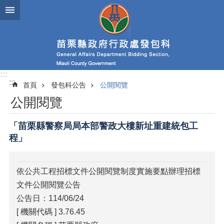
跳到主要內容區塊
進
階
搜
尋
:::
:::
首頁
發包科公告
公開閱覽
業
公開閱覽
務
簡
介
「苗栗縣警察局局本部警政大樓新址重建統包工
程」
政
府
資
依公共工程招標文件公開閱覽制度實施要點辦理招標
訊
文件公開閱覽公告
公
開
公告日：114/06/24
[ 機關代碼 ] 3.76.45
發