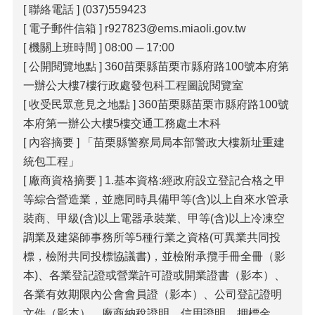
[ 聯絡電話 ] (037)559423
覽
[ 電子郵件信箱 ] r927823@ems.miaoli.gov.tw
回
[ 機關上班時間 ] 08:00 ─ 17:00
首
[ 公開閱覽地點 ] 360苗栗縣苗栗市縣府路100號本府第
頁
一辦公大樓7樓行政處發包科工程圖說閱覽室
隱
[ 收受民眾意見之地點 ] 360苗栗縣苗栗市縣府路100號
私
本府第一辦公大樓5樓交通工務處土木科
權
[ 內容摘要 ] 「苗栗縣警察局局本部警政大樓新址重建
宣
告
統包工程」
[ 廠商資格摘要 ] 1.基本資格:經政府設立登記合格之甲
版
等綜合營造業，並應同時具備甲等(含)以上自來水管承
權
宣
裝商、甲級(含)以上電器承裝業、甲等(含)以上冷凍空
告
調業及建築師事務所等5種行業之資格(可異業共同投
標，檢附共同投標協議書)，並檢附承攬手冊全冊（影
資
訊
本)、各業登記證或營業許可證或開業證書（影本）、
安
各業有效期限內公會會員證（影本）、公司登記證明
全
文件（影本）、廠商納稅證明、信用證明、押標金。