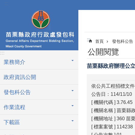
:::
跳到主要內容區塊
:::
首頁
發包科公告
公開閱覽
:::
業務簡介
苗栗縣政府辦理公
政府資訊公開
依公共工程招標文件
發包科公告
公告日：114/11/10
[ 機關代碼 ] 3.76.45
作業流程
[ 機關名稱 ] 苗栗縣
[ 機關地址 ] 360 
下載區
[ 標案案號 ] 114238
[ 公告次數 ] 01