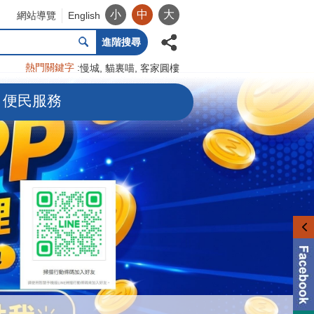
小
中
大
網站導覽
English
進階搜尋
熱門關鍵字
慢城
貓裏喵
客家圓樓
便民服務