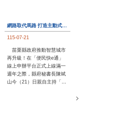
網路取代馬路 打造主動式數位便民服務 苗栗便民快e通 2.0智慧升級啟用
第235處關懷據點揭牌運作 縣長宣布共餐補助將加碼到1萬元
115-07-21
115-07-20
苗栗縣政府推動智慧城市
苗栗縣政府攜手牧田家庭
再升級！在「便民快e通」
關懷協會，在頭屋鄉設立的
線上申辦平台正式上線滿一
社區照顧關懷據點20日揭牌
週年之際，縣府秘書長陳斌
運作，這是鄉內第6個、全
山今（21）日親自主持「便
縣第235處的據點；縣長鍾
民快e通 2.0 啟用記者會」，
東錦在主持揭牌儀式推進據
宣布系統全面升級。數位發
點總數的同時，也宣布年底
展部資料創新司陳怡君副司
前可望將共餐補助直接調高
長蒞臨指導，共同表示對地
到每個月1萬元，另促鄉鎮
方政府智慧服務升級加值的
市公所視財力編列預算配合
肯定。 今日啟用記者 ...
加碼，跟上物價上漲的腳