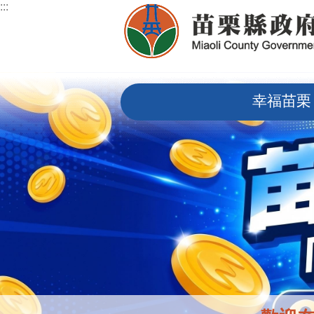
:::
跳到主要內容區塊
:::
幸福苗栗