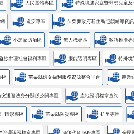
臺
人民團體專區
特殊境遇家庭暨弱勢兒童及
網
道安專區
苗栗縣政府新住民照顧輔導資訊
小黑蚊防治區
無人機專區
客語推廣專
盈餘辦理社會福利專區
廉能透明專區
特殊境
專區
苗栗縣婦女福利服務資源整合平台
農業
衝突迴避法身分關係公開專區
產地證明標章查詢
管理情形專區
苗栗縣防災專區
抗旱專區
主管理認證標章專區
酒後代駕服務專區
全民