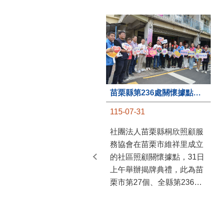
苗栗縣第236處關懷據點在苗栗市維祥里揭牌
115-07-31
社團法人苗栗縣桐欣照顧服
務協會在苗栗市維祥里成立
的社區照顧關懷據點，31日
上午舉辦揭牌典禮，此為苗
栗市第27個、全縣第236處
的據點。苗栗縣長鍾東錦上
午主持揭牌儀式，頒發15萬