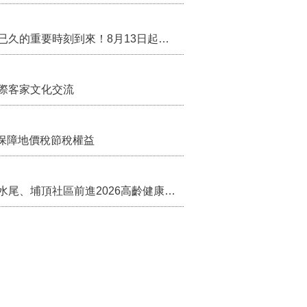
行政院核定西拉雅族為平埔原住民族群 盼望已久的重要時刻到來！8月13日起受理民族成員名冊登記
際客家文化交流
保障地價稅節稅權益
苗栗農村綠色照顧成果登上全國舞台！ 後龍水尾、埔頂社區前進2026高齡健康產業博覽會