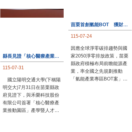
縣長見證「核心醫療產業推動園區」產學合作簽約儀式
苗栗首創氫能BOT 獲財政部「突破之翼」肯定
115-07-31
115-07-24
國立陽明交通大學(下稱陽
因應全球淨零碳排趨勢與國
明交大)7月31日在苗栗縣政
家2050淨零排放政策，苗栗
府見證下，與禾榮科技股份
縣政府積極布局前瞻能源產
有限公司簽署「核心醫療產
業，率全國之先規劃推動
業推動園區」產學暨人才培
「氫能產業專區BOT案」，
育合作備忘錄，為苗栗產業
透過促進民間參與公共建設
升級注入新動能，會中，縣
（BOT）模式，引進民間資