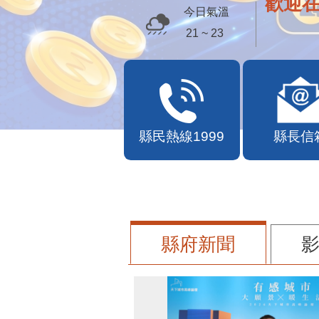
歡迎
今日氣溫
21 ~ 23
縣民熱線1999
縣長信
縣府新聞