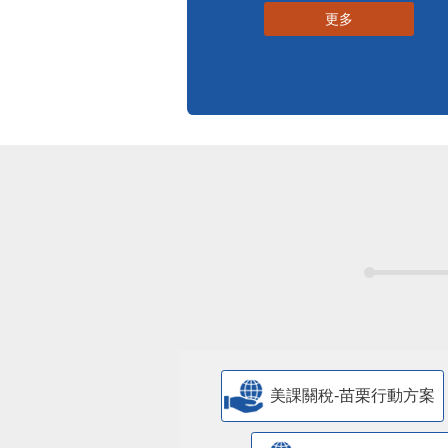
更多
美課關稅-苗栗行動方案