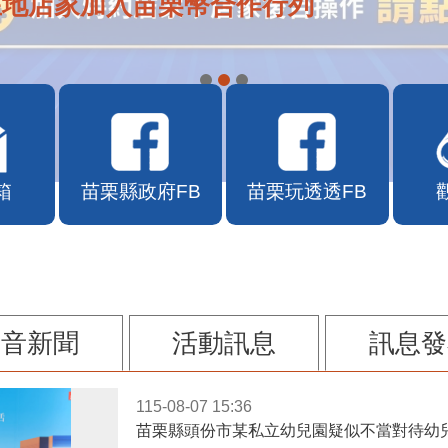
在地店家加入苗栗幣合作行列
箱
苗栗縣政府FB
苗栗玩透透FB
影音新聞
活動訊息
訊息發
115-08-07 15:36
苗栗縣頭份市某私立幼兒園疑似不當對待幼