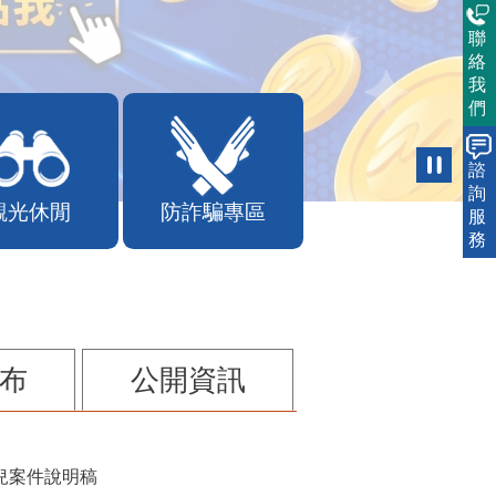
聯
絡
我
們
諮
詢
觀光休閒
防詐騙專區
服
務
布
公開資訊
兒案件說明稿