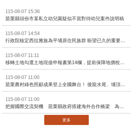
115-08-07 15:36
苗栗縣頭份市某私立幼兒園疑似不當對待幼兒案件說明稿
115-08-07 14:54
行政院核定西拉雅族為平埔原住民族群 盼望已久的重要時刻到來！8月13日起受理民族成員名冊登記
115-08-07 11:11
移轉土地勾選土地現值申報書第14欄，提前保障地價稅節稅權益
115-08-07 11:00
苗栗農村綠色照顧成果登上全國舞台！ 後龍水尾、埔頂社區前進2026高齡健康產業博覽會
115-08-07 11:00
把握國際交流契機 苗栗縣政府搭建海外合作橋梁 為在地產業爭取更多國際市場機會
更多