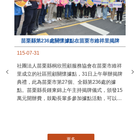
苗栗縣第236處關懷據點在苗栗市維祥里揭牌
11
115-07-31
國
社團法人苗栗縣桐欣照顧服務協會在苗栗市維祥
苗
里成立的社區照顧關懷據點，31日上午舉辦揭牌
署
典禮，此為苗栗市第27個、全縣第236處的據
作
點。苗栗縣長鍾東錦上午主持揭牌儀式，頒發15
縣
萬元開辦費，鼓勵長輩多參加據點活動，可以更
手
加健康、長壽。 坐落於苗栗市維祥里光華街89
號的社區照顧關懷據點，今 ...
更多