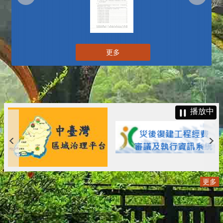
更多
播放中
更多