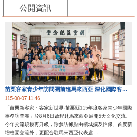
公開資訊
苗栗客家青少年訪問團前進馬來西亞 深化國際客家文化交流
115-08-07 11:46
「苗栗新客家・客家新世界-苗栗縣115年度客家青少年國際
事務訪問團」於8月6日啟程赴馬來西亞展開5天文化交流。
今年交流規模再升級，除參訪據點由檳城擴及怡保、首度新
增校園交流外，更配合駐馬來西亞代表處 ...