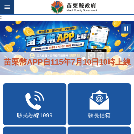
跳到主要內容區塊
:::
:::
苗栗幣APP自115年7月10日10時上線
縣民熱線1999
縣長信箱