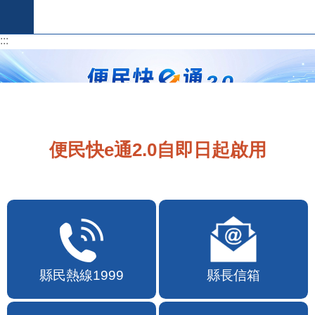
跳到主要內容區塊
:::
:::
便民快e通2.0自即日起啟用
縣民熱線1999
縣長信箱