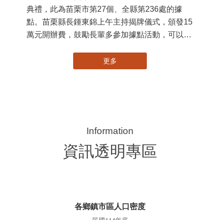
典禮，此為苗栗市第27個、全縣第236處的據
署
點。苗栗縣長鍾東錦上午主持揭牌儀式，頒發15
作
萬元開辦費，鼓勵長輩多參加據點活動，可以更
縣
加健康、長壽。 坐落於苗栗市維祥里光華街89
手
號的社區照顧關懷據點，今 ...
更多
資訊透明專區