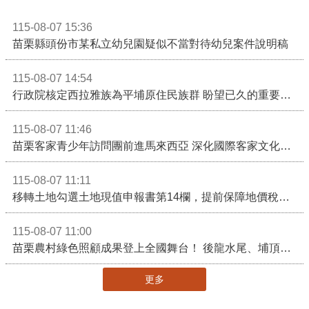
115-08-07 15:36
苗栗縣頭份市某私立幼兒園疑似不當對待幼兒案件說明稿
115-08-07 14:54
行政院核定西拉雅族為平埔原住民族群 盼望已久的重要時刻到來！8月13日起受理民族成員名冊登記
115-08-07 11:46
苗栗客家青少年訪問團前進馬來西亞 深化國際客家文化交流
115-08-07 11:11
移轉土地勾選土地現值申報書第14欄，提前保障地價稅節稅權益
115-08-07 11:00
苗栗農村綠色照顧成果登上全國舞台！ 後龍水尾、埔頂社區前進2026高齡健康產業博覽會
更多