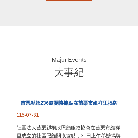
大事紀
苗栗縣第236處關懷據點在苗栗市維祥里揭牌
115-07-31
11
社團法人苗栗縣桐欣照顧服務協會在苗栗市維祥
國
里成立的社區照顧關懷據點，31日上午舉辦揭牌
苗