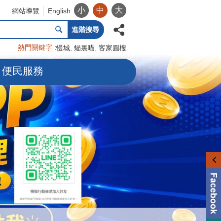
小
中
大
網站導覽
English
進階搜尋
熱門關鍵字
慢城
貓裏喵
客家圓樓
便民服務