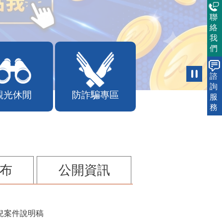
聯
絡
我
們
諮
詢
觀光休閒
防詐騙專區
服
務
布
公開資訊
兒案件說明稿