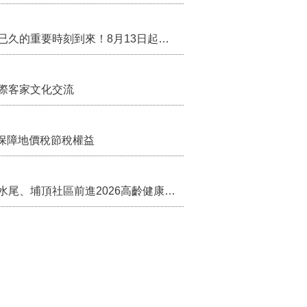
行政院核定西拉雅族為平埔原住民族群 盼望已久的重要時刻到來！8月13日起受理民族成員名冊登記
際客家文化交流
保障地價稅節稅權益
苗栗農村綠色照顧成果登上全國舞台！ 後龍水尾、埔頂社區前進2026高齡健康產業博覽會