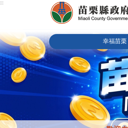
:::
跳到主要內容區塊
:::
幸福苗栗