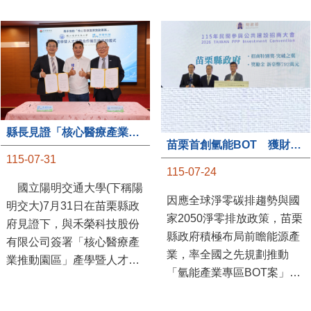
縣長見證「核心醫療產業推動園區」產學合作簽約儀式
苗栗首創氫能BOT 獲財政部「突破之翼」肯定
115-07-31
115-07-24
國立陽明交通大學(下稱陽
因應全球淨零碳排趨勢與國
明交大)7月31日在苗栗縣政
家2050淨零排放政策，苗栗
府見證下，與禾榮科技股份
縣政府積極布局前瞻能源產
有限公司簽署「核心醫療產
業，率全國之先規劃推動
業推動園區」產學暨人才培
「氫能產業專區BOT案」，
育合作備忘錄，為苗栗產業
透過促進民間參與公共建設
升級注入新動能，會中，縣
（BOT）模式，引進民間資