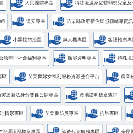
臺
人民團體專區
特殊境遇家庭暨弱勢兒童及
網
道安專區
苗栗縣政府新住民照顧輔導資訊
小黑蚊防治區
無人機專區
客語推廣專
盈餘辦理社會福利專區
廉能透明專區
特殊境
專區
苗栗縣婦女福利服務資源整合平台
農業
衝突迴避法身分關係公開專區
產地證明標章查詢
管理情形專區
苗栗縣防災專區
抗旱專區
主管理認證標章專區
酒後代駕服務專區
全民