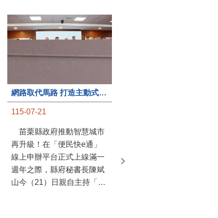
第235處關懷據點揭牌運作 縣長宣布共餐補助將加碼到1萬元
115-07-20
苗栗縣政府攜手牧田家庭
關懷協會，在頭屋鄉設立的
網路取代馬路 打造主動式數位便民服務 苗栗便民快e通 2.0智慧升級啟用
社區照顧關懷據點20日揭牌
115-07-21
運作，這是鄉內第6個、全
縣第235處的據點；縣長鍾
苗栗縣政府推動智慧城市
東錦在主持揭牌儀式推進據
再升級！在「便民快e通」
點總數的同時，也宣布年底
線上申辦平台正式上線滿一
前可望將共餐補助直接調高
週年之際，縣府秘書長陳斌
到每個月1萬元，另促鄉鎮
山今（21）日親自主持「便
市公所視財力編列預算配合
民快e通 2.0 啟用記者會」，
加碼，跟上物價上漲的腳
宣布系統全面升級。數位發