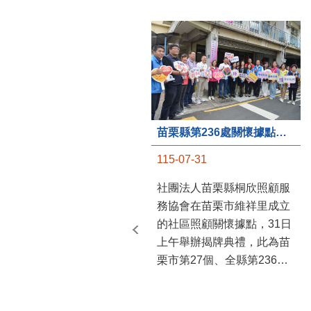
苗栗縣第236處關懷據點在苗栗市維祥里揭牌
115-07-31
社團法人苗栗縣桐欣照顧服
務協會在苗栗市維祥里成立
的社區照顧關懷據點，31日
上午舉辦揭牌典禮，此為苗
栗市第27個、全縣第236處
的據點。苗栗縣長鍾東錦上
午主持揭牌儀式，頒發15萬