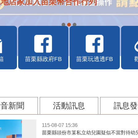
在地店家加入苗栗幣合作行列
箱
苗栗縣政府FB
苗栗玩透透FB
影音新聞
活動訊息
訊息發
115-08-07 15:36
苗栗縣頭份市某私立幼兒園疑似不當對待幼