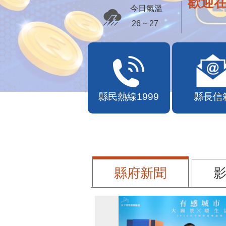
歡迎
今日氣溫
26 ~ 27
縣民熱線1999
縣長信
縣府新聞