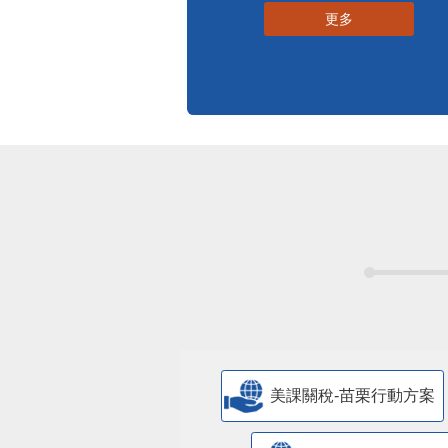
更多
美課關稅-苗栗行動方案