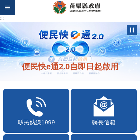
跳到主要內容區塊
:::
:::
便民快e通2.0自即日起啟用
縣民熱線1999
縣長信箱