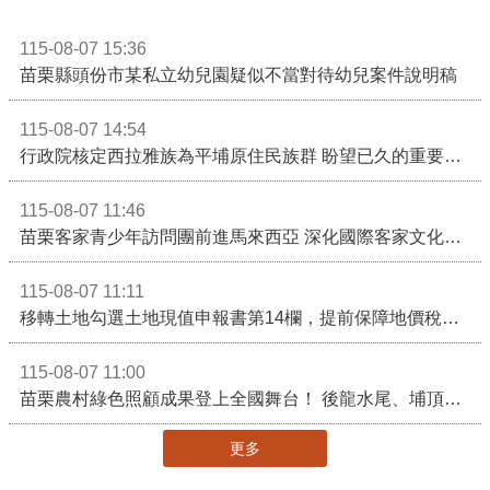
115-08-07 15:36
苗栗縣頭份市某私立幼兒園疑似不當對待幼兒案件說明稿
115-08-07 14:54
行政院核定西拉雅族為平埔原住民族群 盼望已久的重要時刻到來！8月13日起受理民族成員名冊登記
115-08-07 11:46
苗栗客家青少年訪問團前進馬來西亞 深化國際客家文化交流
115-08-07 11:11
移轉土地勾選土地現值申報書第14欄，提前保障地價稅節稅權益
115-08-07 11:00
苗栗農村綠色照顧成果登上全國舞台！ 後龍水尾、埔頂社區前進2026高齡健康產業博覽會
更多