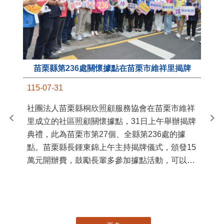
苗栗縣第236處關懷據點在苗栗市維祥里揭牌
11
115-07-31
國
社團法人苗栗縣桐欣照顧服務協會在苗栗市維祥
苗
里成立的社區照顧關懷據點，31日上午舉辦揭牌
署
典禮，此為苗栗市第27個、全縣第236處的據
作
點。苗栗縣長鍾東錦上午主持揭牌儀式，頒發15
縣
萬元開辦費，鼓勵長輩多參加據點活動，可以更
手
加健康、長壽。 坐落於苗栗市維祥里光華街89
號的社區照顧關懷據點，今 ...