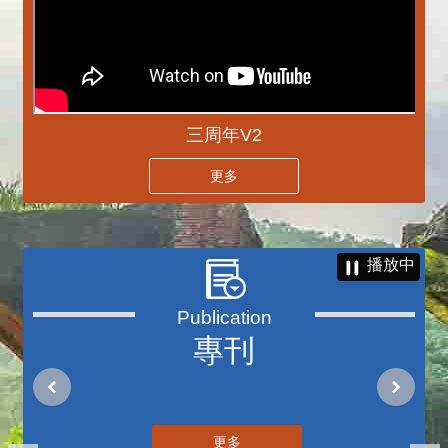
三周年V2
更多
播放中
專刊
更多