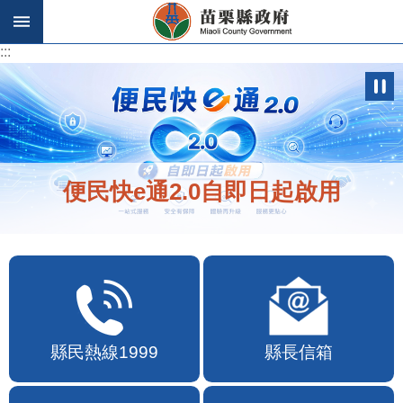
跳到主要內容區塊
:::
:::
便民快e通2.0自即日起啟用
縣民熱線1999
縣長信箱