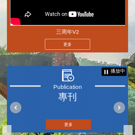
三周年V2
更多
播放中
專刊
更多