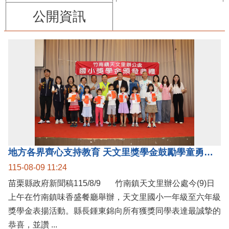
公開資訊
地方各界齊心支持教育 天文里獎學金鼓勵學童勇敢追夢
115-08-09 11:24
苗栗縣政府新聞稿115/8/9 竹南鎮天文里辦公處今(9)日
上午在竹南鎮味香盛餐廳舉辦，天文里國小一年級至六年級
獎學金表揚活動。縣長鍾東錦向所有獲獎同學表達最誠摯的
恭喜，並讚 ...