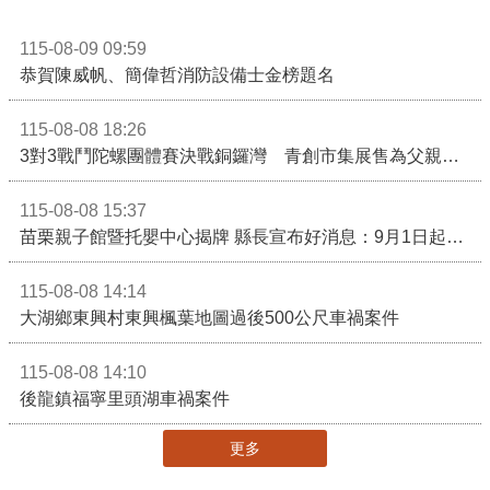
115-08-09 09:59
恭賀陳威帆、簡偉哲消防設備士金榜題名
115-08-08 18:26
3對3戰鬥陀螺團體賽決戰銅鑼灣 青創市集展售為父親節增添繽紛
115-08-08 15:37
苗栗親子館暨托嬰中心揭牌 縣長宣布好消息：9月1日起調降臨時托嬰費用
115-08-08 14:14
大湖鄉東興村東興楓葉地圖過後500公尺車禍案件
115-08-08 14:10
後龍鎮福寧里頭湖車禍案件
更多