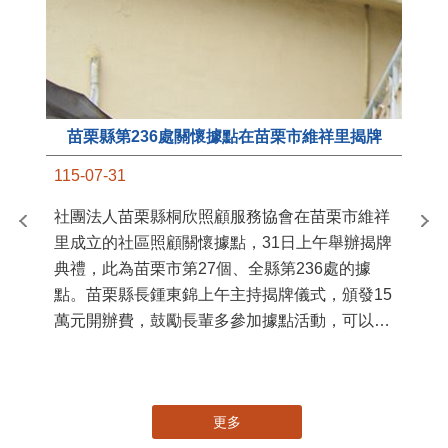
國
苗
署
作
縣
苗栗縣第236處關懷據點在苗栗市維祥里揭牌
手
115-07-31
社團法人苗栗縣桐欣照顧服務協會在苗栗市維祥
里成立的社區照顧關懷據點，31日上午舉辦揭牌
典禮，此為苗栗市第27個、全縣第236處的據
點。苗栗縣長鍾東錦上午主持揭牌儀式，頒發15
萬元開辦費，鼓勵長輩多參加據點活動，可以更
加健康、長壽。 坐落於苗栗市維祥里光華街89
號的社區照顧關懷據點，今 ...
更多