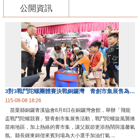
公開資訊
3對3戰鬥陀螺團體賽決戰銅鑼灣 青創市集展售為父親節增添繽紛
115-08-08 18:26
苗栗縣銅鑼青溪協會8月8日在銅鑼灣會館，舉辦「飛龍
盃戰鬥陀螺競賽」暨青創市集展售活動，戰鬥陀螺旋風襲捲
苗南地區，加上熱絡的菁市集，讓父親節更添熱鬧與溫馨氣
氛。縣長鍾東錦偕來賓到場為大小選手加油打氣 ...