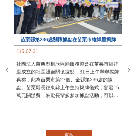
苗栗縣第236處關懷據點在苗栗市維祥里揭牌
11
115-07-31
國
社團法人苗栗縣桐欣照顧服務協會在苗栗市維祥
苗
里成立的社區照顧關懷據點，31日上午舉辦揭牌
署
典禮，此為苗栗市第27個、全縣第236處的據
作
點。苗栗縣長鍾東錦上午主持揭牌儀式，頒發15
縣
萬元開辦費，鼓勵長輩多參加據點活動，可以更
手
加健康、長壽。 坐落於苗栗市維祥里光華街89
號的社區照顧關懷據點，今 ...
更多