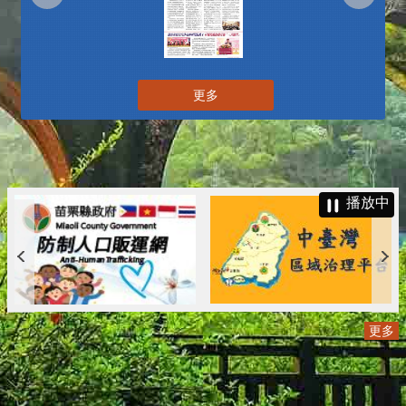
更多
播放中
更多