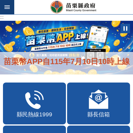
跳到主要內容區塊
:::
:::
苗栗幣APP自115年7月10日10時上線
縣民熱線1999
縣長信箱