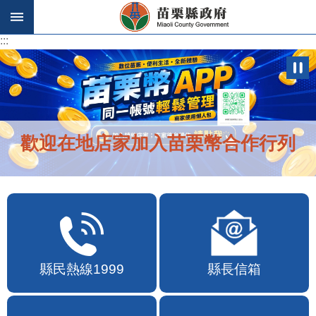
跳到主要內容區塊
:::
:::
歡迎在地店家加入苗栗幣合作行列
縣民熱線1999
縣長信箱