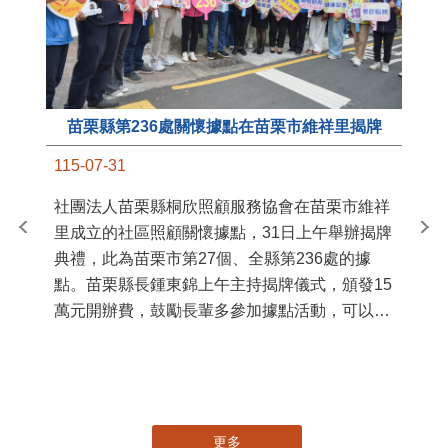
苗栗縣第236處關懷據點在苗栗市維祥里揭牌
11
115-07-31
國
社團法人苗栗縣桐欣照顧服務協會在苗栗市維祥
苗
里成立的社區照顧關懷據點，31日上午舉辦揭牌
署
典禮，此為苗栗市第27個、全縣第236處的據
作
點。苗栗縣長鍾東錦上午主持揭牌儀式，頒發15
縣
萬元開辦費，鼓勵長輩多參加據點活動，可以更
手
加健康、長壽。 坐落於苗栗市維祥里光華街89
號的社區照顧關懷據點，今 ...
更多