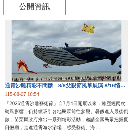
公開資訊
通霄沙雕精彩不間斷 8/8父親節風箏展演 8/16情人節66對浪漫挑戰送好禮
115-08-07 10:54
「2026通霄沙雕藝術節」自7月4日開展以來，雖歷經兩次
颱風影響，仍持續吸引各地民眾前往參觀。暑假進入最後倒
數，苗栗縣政府推出一系列精彩活動，邀請全國民眾把握夏
日假期，走進通霄海水浴場，感受藝術、海 ...