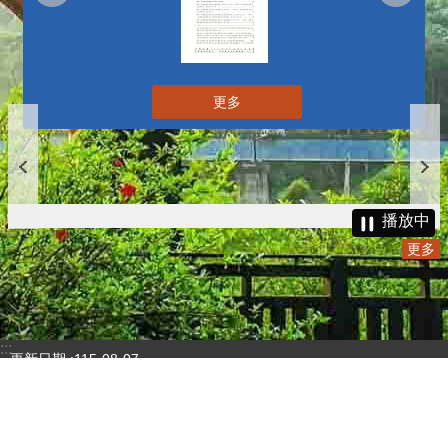
更多
播放中
更多