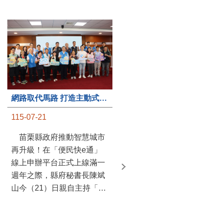
第235處關懷據點揭牌運作 縣長宣布共餐補助將加碼到1萬元
網路取代馬路 打造主動式數位便民服務 苗栗便民快e通 2.0智慧升級啟用
115-07-20
115-07-21
苗栗縣政府攜手牧田家庭
苗栗縣政府推動智慧城市
關懷協會，在頭屋鄉設立的
再升級！在「便民快e通」
社區照顧關懷據點20日揭牌
線上申辦平台正式上線滿一
運作，這是鄉內第6個、全
週年之際，縣府秘書長陳斌
縣第235處的據點；縣長鍾
山今（21）日親自主持「便
東錦在主持揭牌儀式推進據
民快e通 2.0 啟用記者會」，
點總數的同時，也宣布年底
宣布系統全面升級。數位發