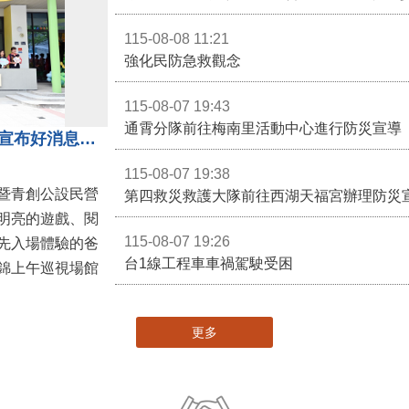
115-08-08 11:21
強化民防急救觀念
115-08-07 19:43
通霄分隊前往梅南里活動中心進行防災宣導
苗栗親子館暨托嬰中心揭牌 縣長宣布好消息：9月1日起調降臨時托嬰費用
115-08-07 19:38
暨青創公設民營
第四救災救護大隊前往西湖天福宮辦理防災
明亮的遊戲、閱
115-08-07 19:26
先入場體驗的爸
台1線工程車車禍駕駛受困
錦上午巡視場館
更多