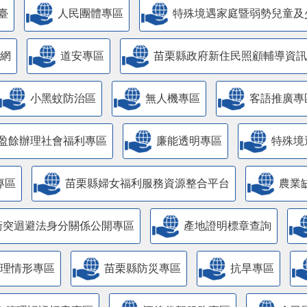
臺
人民團體專區
特殊境遇家庭暨弱勢兒童及
網
道安專區
苗栗縣政府新住民照顧輔導資訊
小黑蚊防治區
無人機專區
客語推廣專
盈餘辦理社會福利專區
廉能透明專區
特殊境
專區
苗栗縣婦女福利服務資源整合平台
農業
衝突迴避法身分關係公開專區
產地證明標章查詢
管理情形專區
苗栗縣防災專區
抗旱專區