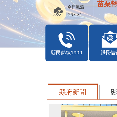
苗栗幣
今日氣溫
26 ~ 31
縣民熱線1999
縣長信
縣府新聞