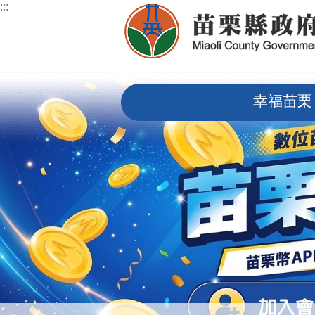
:::
跳到主要內容區塊
:::
幸福苗栗