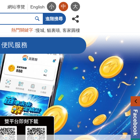
小
中
大
網站導覽
English
進階搜尋
熱門關鍵字
慢城
貓裏喵
客家圓樓
便民服務