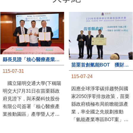
縣長見證「核心醫療產業推動園區」產學合作簽約儀式
苗栗首創氫能BOT 獲財政部「突破之翼」肯定
115-07-31
115-07-24
國立陽明交通大學(下稱陽
因應全球淨零碳排趨勢與國
明交大)7月31日在苗栗縣政
家2050淨零排放政策，苗栗
府見證下，與禾榮科技股份
縣政府積極布局前瞻能源產
有限公司簽署「核心醫療產
業，率全國之先規劃推動
業推動園區」產學暨人才培
「氫能產業專區BOT案」，
育合作備忘錄，為苗栗產業
透過促進民間參與公共建設
升級注入新動能，會中，縣