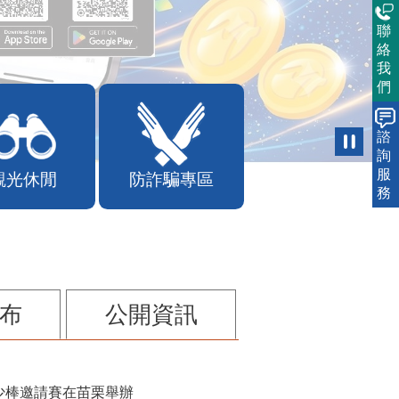
聯
絡
我
們
諮
詢
服
觀光休閒
防詐騙專區
務
布
公開資訊
少棒邀請賽在苗栗舉辦