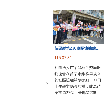
苗栗縣第236處關懷據點在苗栗市維祥里揭牌
115-07-31
社團法人苗栗縣桐欣照顧服
務協會在苗栗市維祥里成立
的社區照顧關懷據點，31日
上午舉辦揭牌典禮，此為苗
栗市第27個、全縣第236處
的據點。苗栗縣長鍾東錦上
午主持揭牌儀式，頒發15萬