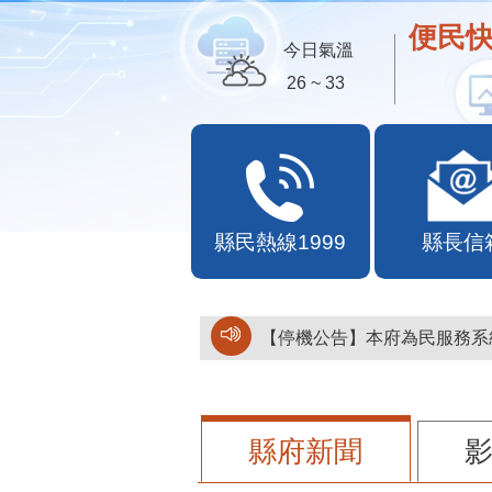
歡迎
今日氣溫
26 ~ 33
縣民熱線1999
縣長信
【停機公告】本府為民服務系統
縣府新聞