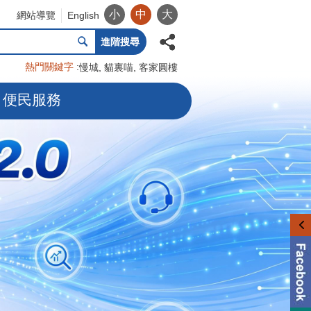
小
中
大
網站導覽
English
進階搜尋
熱門關鍵字
慢城
貓裏喵
客家圓樓
便民服務