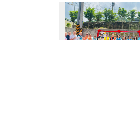
115-08-05 17:00
苗栗縣政府積極扮演資源整合平台，
清潔庇護工場」與「正隆股份有限公
攜手活化大湖鄉武榮國小校園閒置空
材及循環再利用概念，採用再生紙製
裝飾與裝置， ...