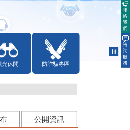
聯
絡
我
們
諮
詢
觀光休閒
防詐騙專區
服
務
布
公開資訊