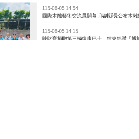
國際木雕藝術交流展開幕 邱副縣長公布木雕
115-08-05 14:15
陳財寶捐贈第三輛復康巴士 鍾東錦讚「博
115-08-05 14:14
活化校園閒置空間 打造循環經濟與公益共融
活化校園閒置空間 打造循環經濟與公益共融新典範 阿昌清潔庇護工場 跨界合作 共好聚落
115-08-04 18:57
成功媒合「阿昌
後龍消防隊員林韋辰考取設備士 金榜題名展
司」跨界合作，
115-08-04 18:46
間，運用再生紙
頭屋分隊辦理船外機油量檢查及試動訓練 強
作書架、桌椅、
更多