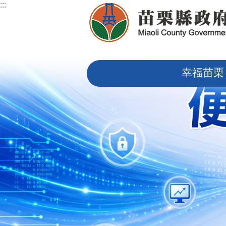
:::
跳到主要內容區塊
:::
幸福苗栗