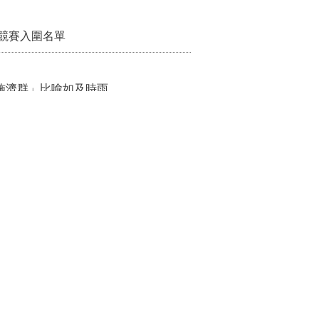
競賽入圍名單
施濟群」比喻如及時雨
新典範 阿昌共好聚落揭牌
專業
化水域救援整備量能